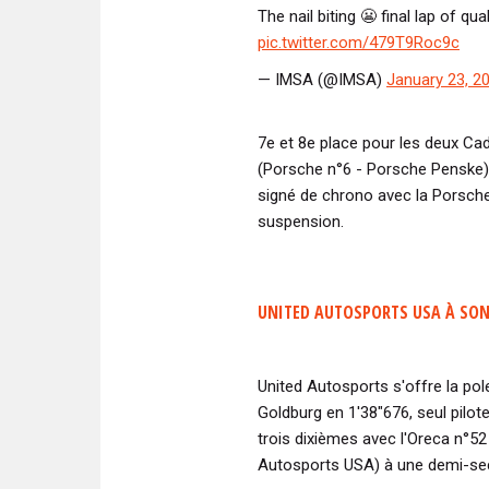
The nail biting 😬 final lap of qu
pic.twitter.com/479T9Roc9c
— IMSA (@IMSA)
January 23, 2
7e et 8e place pour les deux Ca
(Porsche n°6 - Porsche Penske) 
signé de chrono avec la Porsche
suspension.
UNITED AUTOSPORTS USA À SON
United Autosports s'offre la pol
Goldburg en 1'38"676, seul pilot
trois dixièmes avec l'Oreca n°52
Autosports USA) à une demi-sec