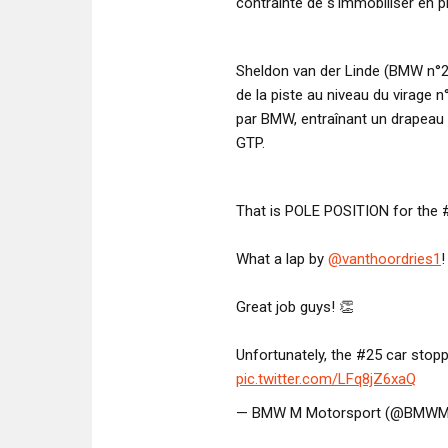
contrainte de s'immobiliser en p
Sheldon van der Linde (BMW n°
de la piste au niveau du virage
par BMW, entraînant un drapeau 
GTP.
That is POLE POSITION for the 
What a lap by
@vanthoordries1
!
Great job guys! 👏
Unfortunately, the #25 car stopp
pic.twitter.com/LFq8jZ6xaQ
— BMW M Motorsport (@BMWM