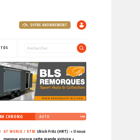
OFFRE ABONNEMENT
C
O
M
P
OTOS
T
E
4H CHRONO
GT WORLD / DTM
Ulrich Fritz (HRT) : « Il nous
0
manque encore cette grande victoire »