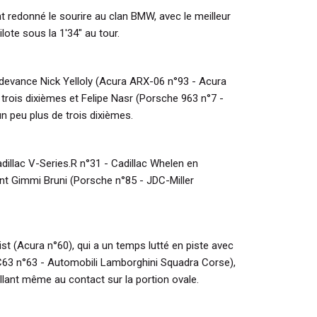
t redonné le sourire au clan BMW, avec le meilleur
ilote sous la 1'34" au tour.
, devance Nick Yelloly (Acura ARX-06 n°93 - Acura
trois dixièmes et Felipe Nasr (Porsche 963 n°7 -
 peu plus de trois dixièmes.
adillac V-Series.R n°31 - Cadillac Whelen en
nt Gimmi Bruni (Porsche n°85 - JDC-Miller
t (Acura n°60), qui a un temps lutté en piste avec
C63 n°63 - Automobili Lamborghini Squadra Corse),
llant même au contact sur la portion ovale.