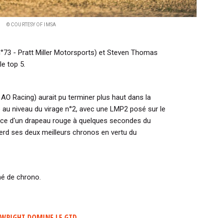
© COURTESY OF IMSA
°73 - Pratt Miller Motorsports) et Steven Thomas
e top 5.
- AO Racing) aurait pu terminer plus haut dans la
e au niveau du virage n°2, avec une LMP2 posé sur le
lace d'un drapeau rouge à quelques secondes du
 perd ses deux meilleurs chronos en vertu du
né de chrono.
 WRIGHT DOMINE LE GTD