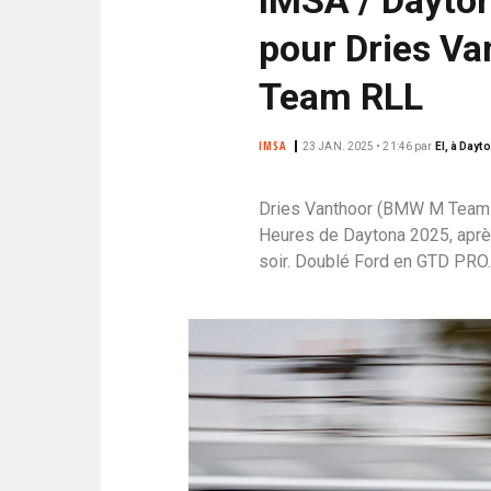
N
i
C
pour Dries V
p
I
a
P
Team RLL
l
A
L
IMSA
23 JAN. 2025 • 21:46
par
EI, à Dayt
E
Dries Vanthoor (BMW M Team R
Heures de Daytona 2025, après
soir. Doublé Ford en GTD PRO.