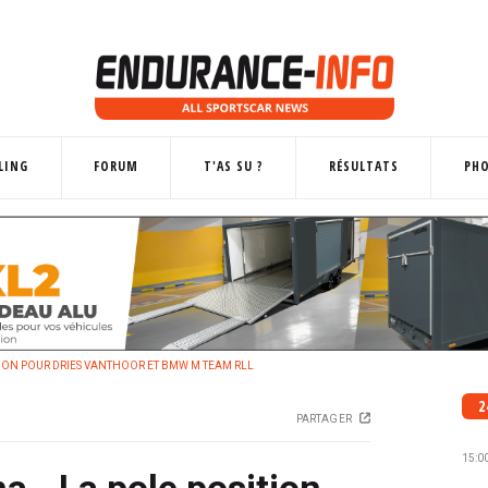
LING
FORUM
T'AS SU ?
RÉSULTATS
PH
ITION POUR DRIES VANTHOOR ET BMW M TEAM RLL
2
PARTAGER
15:0
a - La pole position