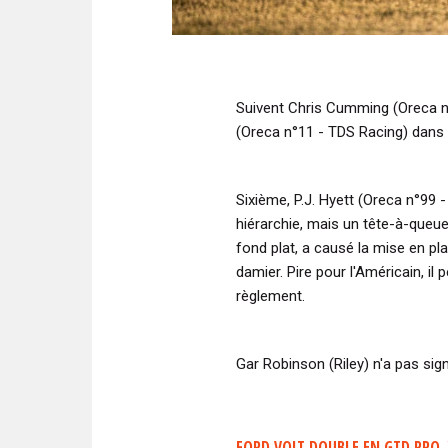
Suivent Chris Cumming (Oreca n
(Oreca n°11 - TDS Racing) dans l
Sixième, P.J. Hyett (Oreca n°99 
hiérarchie, mais un tête-à-queu
fond plat, a causé la mise en p
damier. Pire pour l'Américain, il
règlement.
Gar Robinson (Riley) n'a pas sig
FORD VOIT DOUBLE EN GTD PRO,