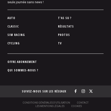
seule journée sans news !
P
AUTO
T'AS SU ?
i
CLASSIC
RÉSULTATS
e
SIM RACING
PHOTOS
d
d
CYCLING
TV
e
p
a
P
OFFRE ABONNEMENT
g
i
QUI SOMMES-NOUS ?
e
e
d
d
SUIVEZ-NOUS SUR LES RÉSEAUX
e
p
a
S
CONDITIONS GÉNÉRALES D'UTILISATION
CONTACT
O
LES MENTIONS LÉGALES
COOKIES
g
U