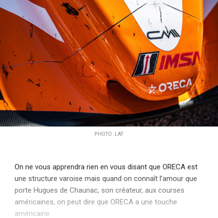
i
p
a
l
PHOTO : LAT
On ne vous apprendra rien en vous disant que ORECA est
une structure varoise mais quand on connaît l’amour que
porte Hugues de Chaunac, son créateur, aux courses
américaines, on peut dire que ORECA a une touche
américaine.