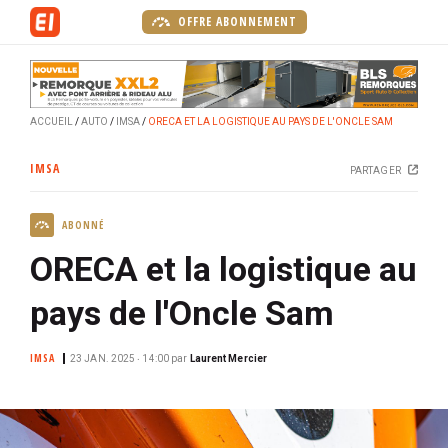
A
OFFRE ABONNEMENT
l
l
e
r
ACCUEIL
AUTO
IMSA
ORECA ET LA LOGISTIQUE AU PAYS DE L'ONCLE SAM
a
u
IMSA
PARTAGER
c
o
ABONNÉ
n
t
ORECA et la logistique au
e
n
pays de l'Oncle Sam
u
p
IMSA
23 JAN. 2025 ‧ 14:00
par
Laurent Mercier
r
i
n
c