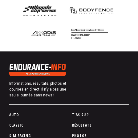
Informations, résultats, photos et
courses en direct. Il n'y a pas une
seule journée sans news !
P
AUTO
T'AS SU ?
i
CLASSIC
RÉSULTATS
e
SIM RACING
PHOTOS
d