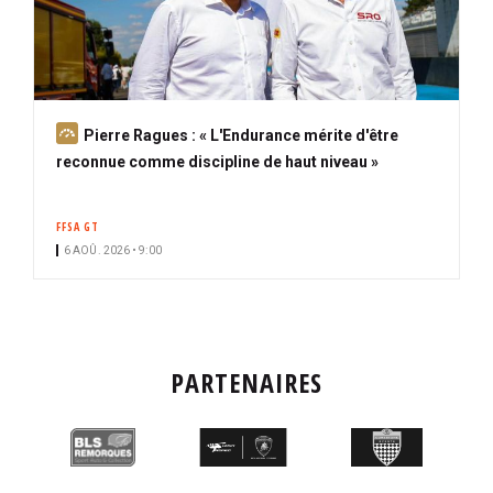
A
Pierre Ragues : « L'Endurance mérite d'être
b
reconnue comme discipline de haut niveau »
o
n
FFSA GT
n
6 AOÛ. 2026 • 9:00
é
PARTENAIRES