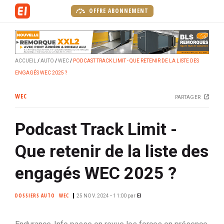
A
OFFRE ABONNEMENT
l
l
e
r
ACCUEIL
AUTO
WEC
PODCAST TRACK LIMIT - QUE RETENIR DE LA LISTE DES
a
ENGAGÉS WEC 2025 ?
u
c
WEC
PARTAGER
o
n
Podcast Track Limit -
t
e
Que retenir de la liste des
n
u
engagés WEC 2025 ?
p
r
DOSSIERS AUTO
WEC
25 NOV. 2024 • 11:00
par
EI
i
n
c