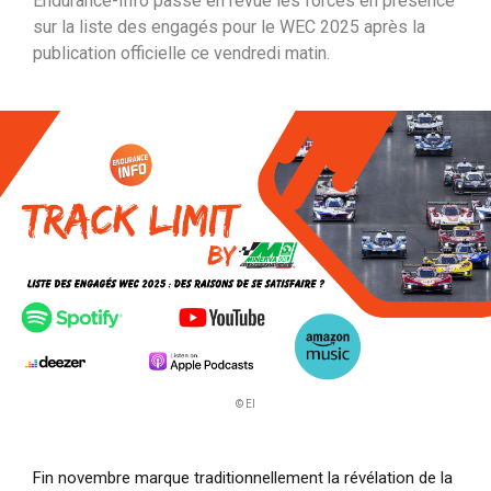
Endurance-Info passe en revue les forces en présence
i
sur la liste des engagés pour le WEC 2025 après la
p
publication officielle ce vendredi matin.
a
l
© EI
Fin novembre marque traditionnellement la révélation de la