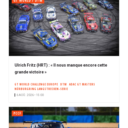
GT WORLD / DTM
Ulrich Fritz (HRT) : « Il nous manque encore cette
grande victoire »
GT WORLD CHALLENGE EUROPE
DTM
ADAC GT MASTERS
NÜRBURGRING LANGSTRECKEN-SERIE
6 AOÛ. 2026 • 15:00
PCCF