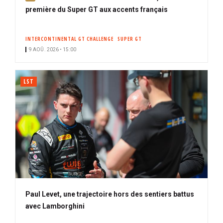
b
première du Super GT aux accents français
o
n
INTERCONTINENTAL GT CHALLENGE
SUPER GT
n
9 AOÛ. 2026 • 15:00
é
LST
Paul Levet, une trajectoire hors des sentiers battus
avec Lamborghini