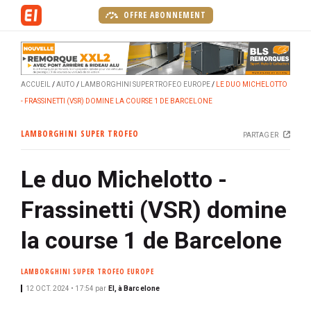
A
OFFRE ABONNEMENT
l
l
e
r
ACCUEIL
AUTO
LAMBORGHINI SUPER TROFEO EUROPE
LE DUO MICHELOTTO
a
- FRASSINETTI (VSR) DOMINE LA COURSE 1 DE BARCELONE
u
c
LAMBORGHINI SUPER TROFEO
PARTAGER
o
n
Le duo Michelotto -
t
e
Frassinetti (VSR) domine
n
u
la course 1 de Barcelone
p
r
LAMBORGHINI SUPER TROFEO EUROPE
i
12 OCT. 2024 • 17:54
par
EI, à Barcelone
n
c