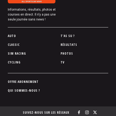
Informations, résultats, photos et
courses en direct. Il n'y a pas une
seule journée sans news !
P
AUTO
T'AS SU ?
i
CLASSIC
RÉSULTATS
e
SIM RACING
PHOTOS
d
d
CYCLING
TV
e
p
a
P
OFFRE ABONNEMENT
g
i
QUI SOMMES-NOUS ?
e
e
d
d
SUIVEZ-NOUS SUR LES RÉSEAUX
e