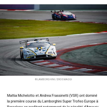
i
p
a
l
© LAMBORGHINI / EROS MAGGI
Mattia Michelotto et Andrea Frassinetti (VSR) ont dominé
la première course du Lamborghini Super Trofeo Europe à
Barcelone en profitant notamment de la pénalité d'Amaury