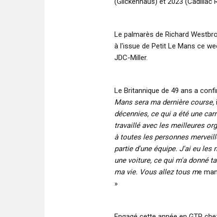
(Glickenhaus) et 2023 (Cadillac 
Le palmarès de Richard Westbro
à l'issue de Petit Le Mans ce wee
JDC-Miller.
Le Britannique de 49 ans a confi
Mans sera ma dernière course,
décennies, ce qui a été une carri
travaillé avec les meilleures o
à toutes les personnes merveille
partie d'une équipe. J'ai eu les
une voiture, ce qui m'a donné ta
ma vie. Vous allez tous m
e man
»
Engagé cette année en GTP che