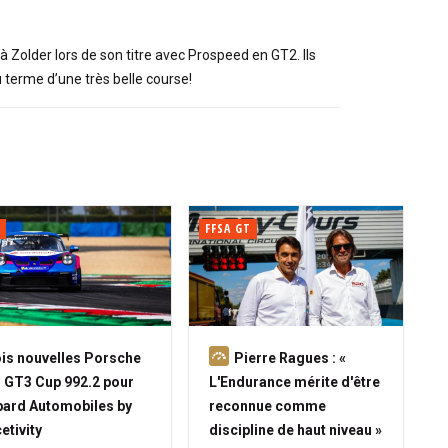
 Zolder lors de son titre avec Prospeed en GT2. Ils
u terme d’une très belle course!
FFSA GT
A
is nouvelles Porsche
Pierre Ragues : «
b
 GT3 Cup 992.2 pour
L'Endurance mérite d'être
o
ard Automobiles by
reconnue comme
n
etivity
discipline de haut niveau »