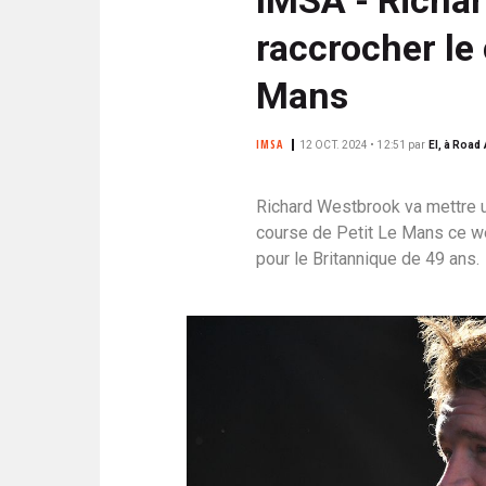
N
i
C
raccrocher le
p
I
a
P
Mans
l
A
L
IMSA
12 OCT. 2024 • 12:51
par
EI, à Road 
E
Richard Westbrook va mettre un
course de Petit Le Mans ce we
pour le Britannique de 49 ans.