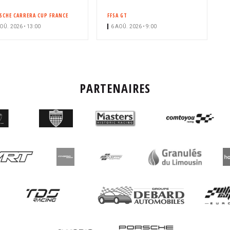
n
é
SCHE CARRERA CUP FRANCE
FFSA GT
OÛ. 2026 • 13:00
6 AOÛ. 2026 • 9:00
PARTENAIRES