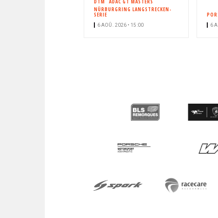
DTM
ADAC GT MASTERS
NÜRBURGRING LANGSTRECKEN-
SERIE
POR
6 AOÛ. 2026 • 15:00
6 A