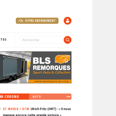
OFFRE ABONNEMENT
C
O
M
P
OTOS
T
E
4H CHRONO
GT WORLD / DTM
Ulrich Fritz (HRT) : « Il nous
0
manque encore cette grande victoire »