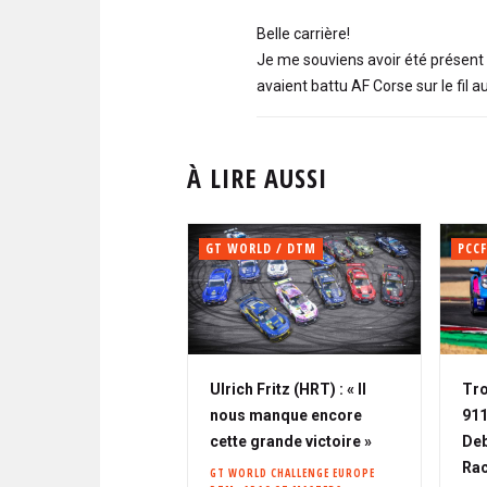
Belle carrière!
Je me souviens avoir été présent à
avaient battu AF Corse sur le fil a
À LIRE AUSSI
GT WORLD / DTM
PCCF
Ulrich Fritz (HRT) : « Il
Tro
nous manque encore
911
cette grande victoire »
Deb
Rac
GT WORLD CHALLENGE EUROPE