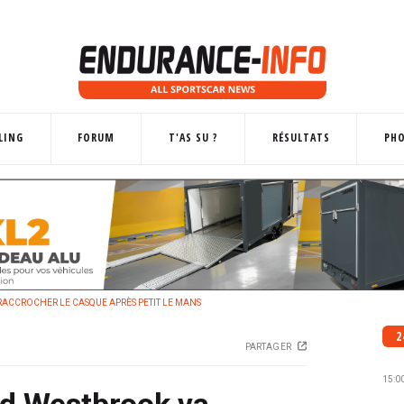
LING
FORUM
T'AS SU ?
RÉSULTATS
PH
RACCROCHER LE CASQUE APRÈS PETIT LE MANS
2
PARTAGER
15:0
rd Westbrook va