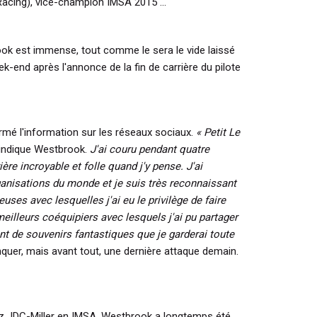
Racing), vice-champion IMSA 2015 ...
ok est immense, tout comme le sera le vide laissé
k-end après l'annonce de la fin de carrière du pilote
rmé l'information sur les réseaux sociaux.
« Petit Le
indique Westbrook.
J'ai couru pendant quatre
ère incroyable et folle quand j'y pense. J'ai
rganisations du monde et je suis très reconnaissant
uses avec lesquelles j'ai eu le privilège de faire
 meilleurs coéquipiers avec lesquels j'ai pu partager
nt de souvenirs fantastiques que je garderai toute
quer, mais avant tout, une dernière attaque demain.
z JDC-Miller en IMSA, Westbrook a longtemps été