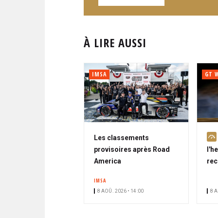
À LIRE AUSSI
IMSA
GT 
Les classements
provisoires après Road
l'h
America
rec
IMSA
8 AOÛ. 2026 • 14:00
8 A