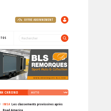
OFFRE ABONNEMENT
C
O
M
P
OTOS
T
E
4H CHRONO
IMSA
Les classements provisoires après
0
Road America