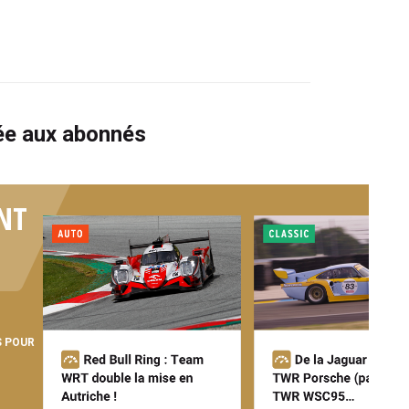
vée aux abonnés
NT
S POUR