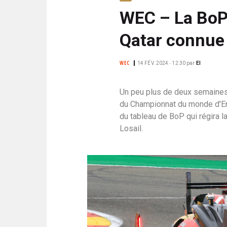
N
i
WEC – La BoP
C
p
I
Qatar connue
a
P
l
A
L
WEC
14 FÉV. 2024 ‧ 12:30
par
EI
E
Un peu plus de deux semaines
du Championnat du monde d'En
du tableau de BoP qui régira la
Losail.