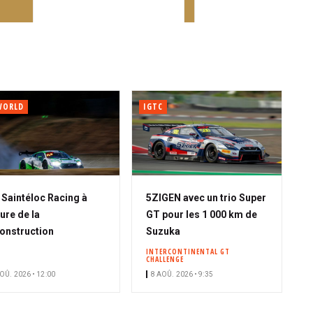
WORLD
IGTC
A
Saintéloc Racing à
5ZIGEN avec un trio Super
b
eure de la
GT pour les 1 000 km de
o
onstruction
Suzuka
n
INTERCONTINENTAL GT
CHALLENGE
n
OÛ. 2026 • 12:00
8 AOÛ. 2026 • 9:35
é