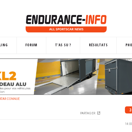
LING
FORUM
T'AS SU ?
RÉSULTATS
PH
QATAR CONNUE
2
PARTAGER
14:0