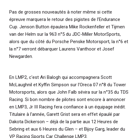
Pas de grosses nouveautés à noter même si cette
épreuve marquera le retour des pigistes de l'Endurance
Cup. Jenson Button épaulera Mike Rockenfeller et Tijmen
van der Helm sur la 963 n°5 du JDC-Miller MotorSports,
alors que du côté du Porsche Penske Motorsport, la n°6 et
la n°7 verront débarquer Laurens Vanthoor et Josef
Newgarden.
En LMP2, c'est Ari Balogh qui accompagnera Scott
McLaughnil et Kyffin Simpson sur l'Oreca 07 n°8 du Tower
Motorsports, alors que John Falb sévira sur la n°35 du TDS
Racing. Si bon nombre de pilotes sont encore à annoncer
en LMP3,
Jr III Racing fera confiance à un équipage inédit.
Titulaire à l'année, Garett Grist sera en effet épaulé par
Dakota Dickerson – déjà de la partie aux 12 Heures de
Sebring et aux 6 Heures du Glen – et
Bijoy Garg, leader du
VP Racing Sports Car Challenge LMP3.