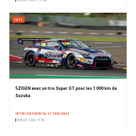
8 AOÛ. 2026 • 12:00
é
IGTC
5ZIGEN avec un trio Super GT pour les 1 000 km de
Suzuka
INTERCONTINENTAL GT CHALLENGE
8 AOÛ. 2026 • 9:35