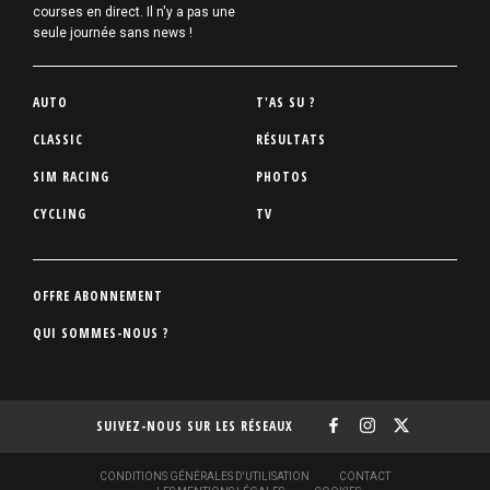
courses en direct. Il n'y a pas une
seule journée sans news !
P
AUTO
T'AS SU ?
i
CLASSIC
RÉSULTATS
e
SIM RACING
PHOTOS
d
d
CYCLING
TV
e
p
a
P
OFFRE ABONNEMENT
g
i
QUI SOMMES-NOUS ?
e
e
d
d
SUIVEZ-NOUS SUR LES RÉSEAUX
e
p
a
S
CONDITIONS GÉNÉRALES D'UTILISATION
CONTACT