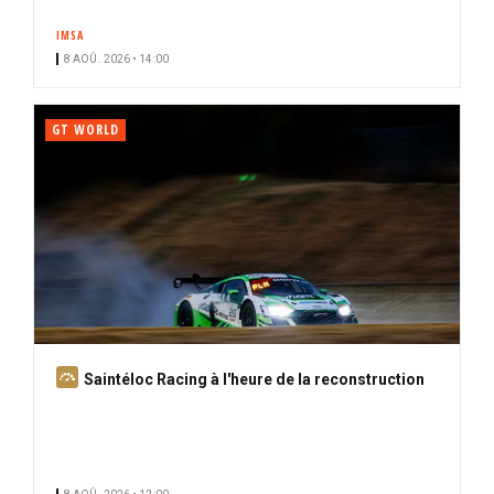
IMSA
8 AOÛ. 2026 • 14:00
GT WORLD
A
Saintéloc Racing à l'heure de la reconstruction
b
o
n
n