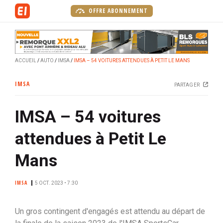
A
OFFRE ABONNEMENT
l
l
e
r
ACCUEIL
AUTO
IMSA
IMSA – 54 VOITURES ATTENDUES À PETIT LE MANS
a
u
IMSA
PARTAGER
c
o
IMSA – 54 voitures
n
t
attendues à Petit Le
e
n
Mans
u
p
IMSA
5 OCT. 2023 • 7:30
r
i
n
Un gros contingent d'engagés est attendu au départ de
c