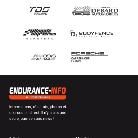
Informations, résultats, photos et
courses en direct. Il n'y a pas une
seule journée sans news !
P