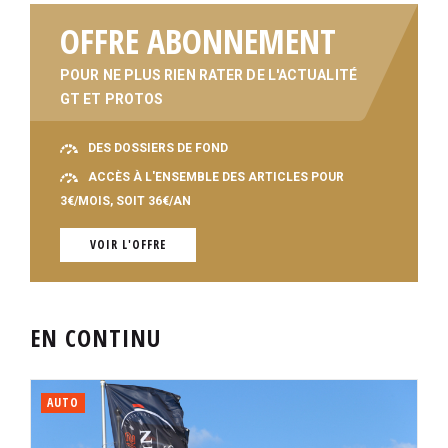
OFFRE ABONNEMENT
POUR NE PLUS RIEN RATER DE L'ACTUALITÉ
GT ET PROTOS
DES DOSSIERS DE FOND
ACCÈS À L'ENSEMBLE DES ARTICLES POUR
3€/MOIS, SOIT 36€/AN
VOIR L'OFFRE
EN CONTINU
AUTO