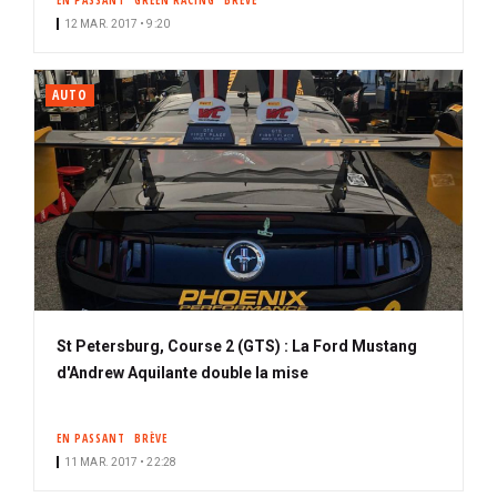
EN PASSANT
GREEN RACING
BRÈVE
12 MAR. 2017 • 9:20
AUTO
St Petersburg, Course 2 (GTS) : La Ford Mustang
d'Andrew Aquilante double la mise
EN PASSANT
BRÈVE
11 MAR. 2017 • 22:28