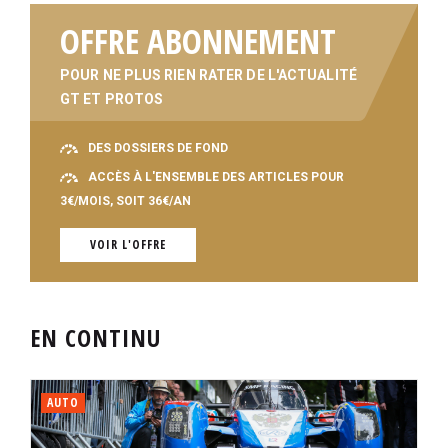
OFFRE ABONNEMENT
POUR NE PLUS RIEN RATER DE L'ACTUALITÉ
GT ET PROTOS
DES DOSSIERS DE FOND
ACCÈS À L'ENSEMBLE DES ARTICLES POUR
3€/MOIS, SOIT 36€/AN
VOIR L'OFFRE
EN CONTINU
AUTO