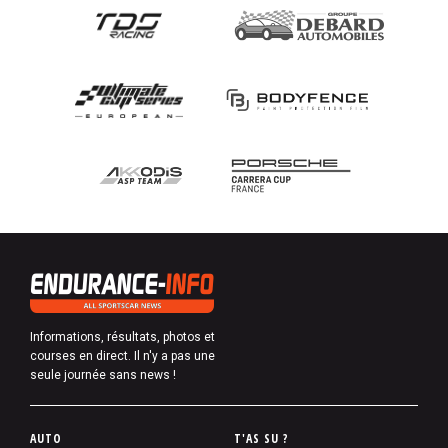
Informations, résultats, photos et
courses en direct. Il n'y a pas une
seule journée sans news !
P
AUTO
T'AS SU ?