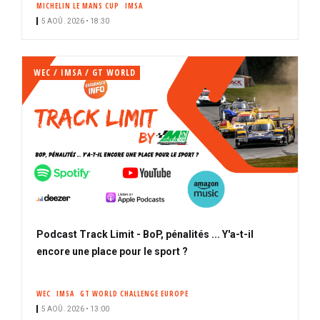
MICHELIN LE MANS CUP
IMSA
i
5 AOÛ. 2026 • 18:30
p
a
l
WEC / IMSA / GT WORLD
Podcast Track Limit - BoP, pénalités ... Y'a-t-il
encore une place pour le sport ?
WEC
IMSA
GT WORLD CHALLENGE EUROPE
5 AOÛ. 2026 • 13:00