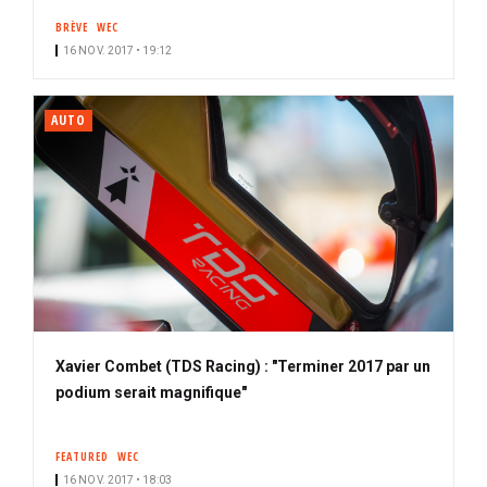
BRÈVE
WEC
16 NOV. 2017 • 19:12
AUTO
Xavier Combet (TDS Racing) : "Terminer 2017 par un
podium serait magnifique"
FEATURED
WEC
16 NOV. 2017 • 18:03