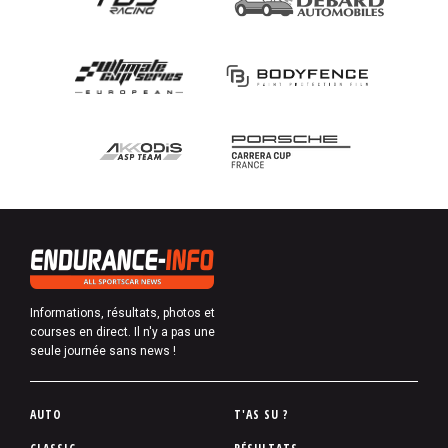
Informations, résultats, photos et
courses en direct. Il n'y a pas une
seule journée sans news !
P
AUTO
T'AS SU ?
i