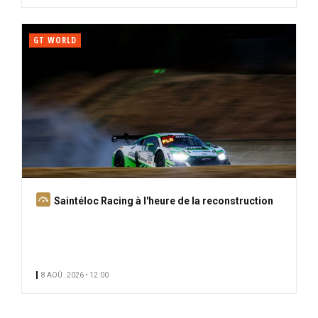
GT WORLD
A
Saintéloc Racing à l'heure de la reconstruction
b
o
n
n
8 AOÛ. 2026 • 12:00
é