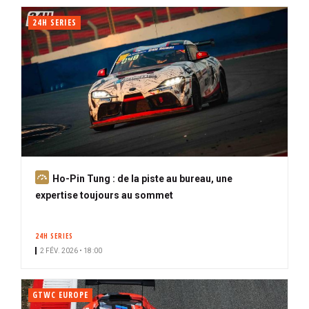
24H SERIES
A
Ho-Pin Tung : de la piste au bureau, une
b
expertise toujours au sommet
o
n
24H SERIES
n
2 FÉV. 2026 • 18:00
é
GTWC EUROPE