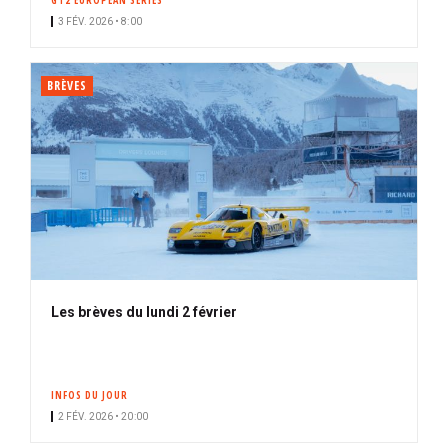
GT2 EUROPEAN SERIES
n
3 FÉV. 2026 • 8:00
é
BRÈVES
Les brèves du lundi 2 février
INFOS DU JOUR
2 FÉV. 2026 • 20:00