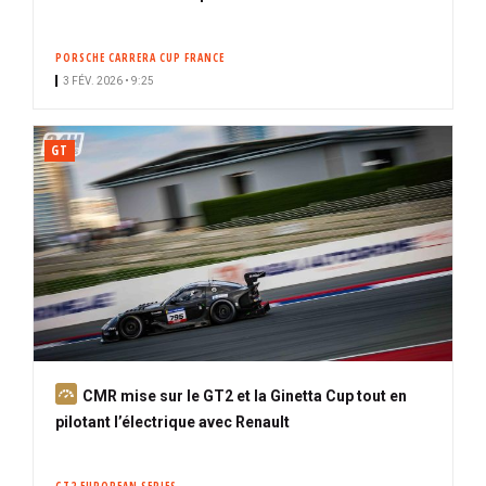
PORSCHE CARRERA CUP FRANCE
3 FÉV. 2026 • 9:25
GT
A
CMR mise sur le GT2 et la Ginetta Cup tout en
b
pilotant l’électrique avec Renault
o
n