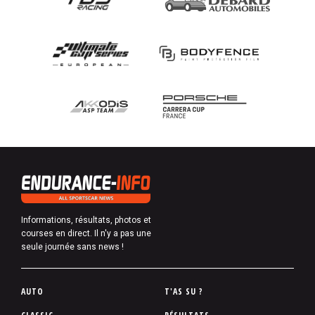
Informations, résultats, photos et
courses en direct. Il n'y a pas une
seule journée sans news !
P
AUTO
T'AS SU ?
i