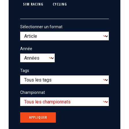
e
SIM RACING
CYCLING
i
u
p
r
a
l
Sélectionner un format
Année
Tags
Championnat