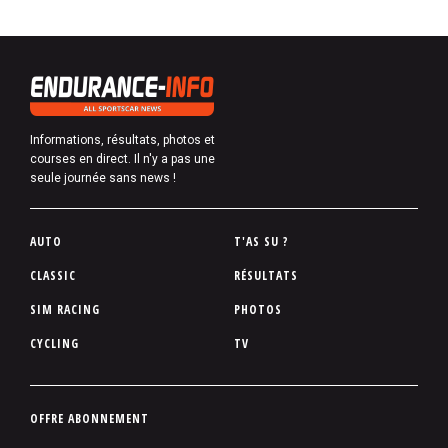
Informations, résultats, photos et
courses en direct. Il n'y a pas une
seule journée sans news !
P
AUTO
T'AS SU ?
i
CLASSIC
RÉSULTATS
e
SIM RACING
PHOTOS
d
d
CYCLING
TV
e
p
a
P
OFFRE ABONNEMENT
g
i