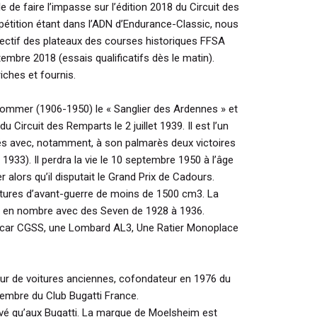
le de faire l’impasse sur l’édition 2018 du Circuit des
tition étant dans l’ADN d’Endurance-Classic, nous
ectif des plateaux des courses historiques FFSA
embre 2018 (essais qualificatifs dès le matin).
iches et fournis.
mer (1906-1950) le « Sanglier des Ardennes » et
u Circuit des Remparts le 2 juillet 1939. Il est l’un
trés avec, notamment, à son palmarès deux victoires
933). Il perdra la vie le 10 septembre 1950 à l’âge
 alors qu’il disputait le Grand Prix de Cadours.
itures d’avant-guerre de moins de 1500 cm3. La
 en nombre avec des Seven de 1928 à 1936.
lcar CGSS, une Lombard AL3, Une Ratier Monoplace
eur de voitures anciennes, cofondateur en 1976 du
embre du Club Bugatti France.
rvé qu’aux Bugatti. La marque de Moelsheim est