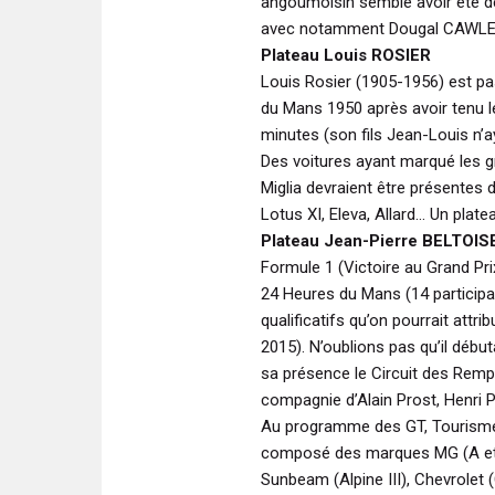
angoumoisin semble avoir été de
avec notamment Dougal CAWLEY 
Plateau Louis ROSIER
Louis Rosier (1905-1956) est p
du Mans 1950 après avoir tenu l
minutes (son fils Jean-Louis n’
Des voitures ayant marqué les 
Miglia devraient être présentes 
Lotus XI, Eleva, Allard… Un plat
Plateau Jean-Pierre BELTOIS
Formule 1 (Victoire au Grand Pr
24 Heures du Mans (14 participa
qualificatifs qu’on pourrait attri
2015). N’oublions pas qu’il début
sa présence le Circuit des Rem
compagnie d’Alain Prost, Henri P
Au programme des GT, Tourisme 
composé des marques MG (A et B
Sunbeam (Alpine III), Chevrolet 