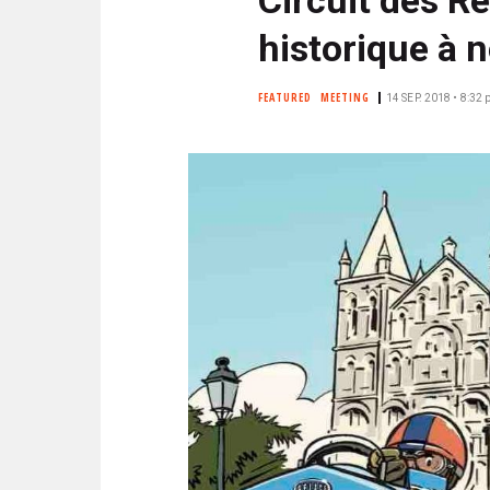
N
i
C
historique à 
p
I
a
P
FEATURED
MEETING
14 SEP. 2018 • 8:32
l
A
L
E