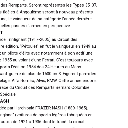
t des Remparts. Seront représentés les Types 35, 37,
es fidèles à Angoulême seront à nouveau présents
a, le vainqueur de sa catégorie l’année dernière
e belles passes d’armes en perspective.
NT
rice Trintignant (1917-2005) au Circuit des
e édition, "Pétoulet" en fut le vainqueur en 1949 au
st un pilote d’élite avec notamment à son actif une
 1955 au volant d’une Ferrari. C’est toujours avec
emporta l’édition 1954 des 24 Heures du Mans.
vant-guerre de plus de 1500 cm3. Figurent parmi les
elage, Alfa Roméo, Alvis, BMW. Cette année encore,
 tracé du Circuit des Remparts Bernard Colombie
Spéciale.
NASH
ndée par Harchibald FRAZER NASH (1889-1965).
ngland" (voitures de sports légères fabriquées en
autos de 1921 à 1936 dont le tracé du circuit