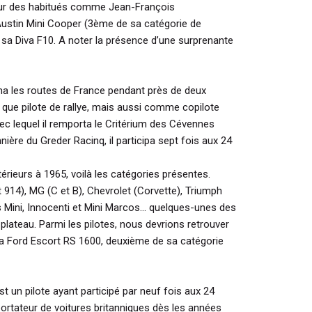
sur des habitués comme Jean-François
stin Mini Cooper (3ème de sa catégorie de
t sa Diva F10. A noter la présence d’une surprenante
 les routes de France pendant près de deux
 que pilote de rallye, mais aussi comme copilote
c lequel il remporta le Critérium des Cévennes
ière du Greder Racinq, il participa sept fois aux 24
rieurs à 1965, voilà les catégories présentes.
 914), MG (C et B), Chevrolet (Corvette), Triumph
es Mini, Innocenti et Mini Marcos… quelques-unes des
 plateau. Parmi les pilotes, nous devrions retrouver
a Ford Escort RS 1600, deuxième de sa catégorie
un pilote ayant participé par neuf fois aux 24
rtateur de voitures britanniques dès les années