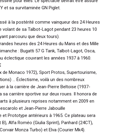
ssiné pour elles. Le spectacle devrait être assuré
et sa survitaminée GN Piglet.
assé à la postérité comme vainqueur des 24 Heures
e volant de sa Talbot-Lagot pendant 23 heures 10
ayant parcouru que deux tours).
grandes heures des 24 Heures du Mans et des Mille
dimanche : Bugatti 57 G Tank, Talbot-Lagot, Osca,
eau éclectique couvrant les années 1937 à 1960.
E
ix de Monaco 1972), Sport Protos, Supertourisme,
tions) … Éclectisme, voilà un des nombreux
buer à la carrière de Jean-Pierre Beltoise (1937-
a sa carrière sportive sur deux roues. Il honora de
parts à plusieurs reprises notamment en 2009 en
escarolo et Jean-Pierre Jabouille
et Prototype antérieurs à 1965. Ce plateau sera
), Alfa Roméo (Giulia Sprint), Panhard (24CT),
(Corvair Monza Turbo) et Elva (Courier Mk4).