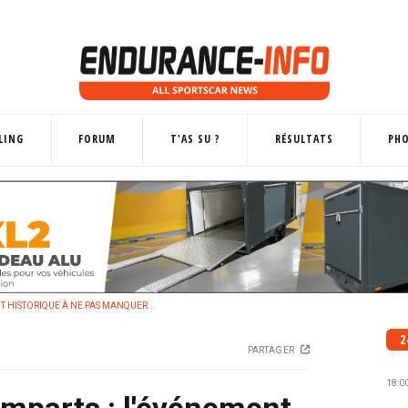
LING
FORUM
T'AS SU ?
RÉSULTATS
PH
T HISTORIQUE À NE PAS MANQUER...
2
PARTAGER
18:0
emparts : l'événement