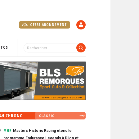
OFFRE ABONNEMENT
C
O
M
P
OTOS
T
E
4H CHRONO
MHR
Masters Historic Racing étend le
0
programme Endurance Legends à Dijon et