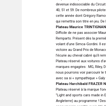
devenue indissociable du Circui
40, 51 et 59. De nombreux pilot
cette année dont Grégory Ramoun
qui remettra son titre en jeu. D
Plateau Maurice TRINTIGNA
Difficile de ne pas associer Mau
Remparts. Présent dès la premièr
volant d’une Simca-Gordini. Il e
victoire au Grand Prix de Monaco
l’écurie au cheval cabré qu’il r
Plateau réservé aux voitures d’a
marques engagées : MG, Riley, D
nous pourrons voir parcourir le
avec sa si « sympathique » Galy 
Plateau Harchibald FRAZER 
Plateau réservé à la marque fo
"Light and sports cars made in E
Angleterre) au programme ! Des 