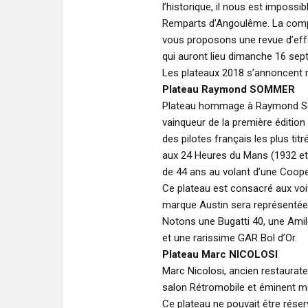
l’historique, il nous est impossib
Remparts d’Angoulême. La compé
vous proposons une revue d’eff
qui auront lieu dimanche 16 sept
Les plateaux 2018 s’annoncent r
Plateau Raymond SOMMER
Plateau hommage à Raymond Som
vainqueur de la première édition d
des pilotes français les plus ti
aux 24 Heures du Mans (1932 et 1
de 44 ans au volant d’une Cooper
Ce plateau est consacré aux vo
marque Austin sera représentée
Notons une Bugatti 40, une Ami
et une rarissime GAR Bol d’Or.
Plateau Marc NICOLOSI
Marc Nicolosi, ancien restaurat
salon Rétromobile et éminent m
Ce plateau ne pouvait être rése