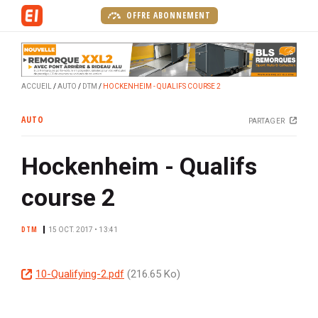
A
OFFRE ABONNEMENT
l
l
e
r
ACCUEIL
AUTO
DTM
HOCKENHEIM - QUALIFS COURSE 2
a
u
AUTO
PARTAGER
c
o
Hockenheim - Qualifs
n
t
course 2
e
n
DTM
u
15 OCT. 2017 • 13:41
p
r
D
10-Qualifying-2.pdf
(216.65 Ko)
i
o
n
c
c