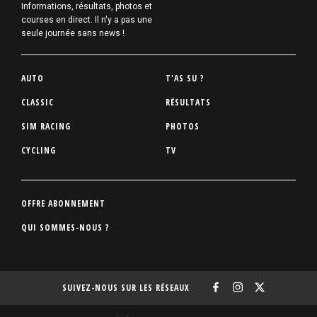
Informations, résultats, photos et
courses en direct. Il n'y a pas une
seule journée sans news !
P
AUTO
T'AS SU ?
i
CLASSIC
RÉSULTATS
e
SIM RACING
PHOTOS
d
d
CYCLING
TV
e
p
a
P
OFFRE ABONNEMENT
g
i
QUI SOMMES-NOUS ?
e
e
d
d
SUIVEZ-NOUS SUR LES RÉSEAUX
e
p