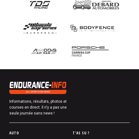
Informations, résultats, photos et
courses en direct. Il n'y a pas une
seule journée sans news !
P
AUTO
T'AS SU ?