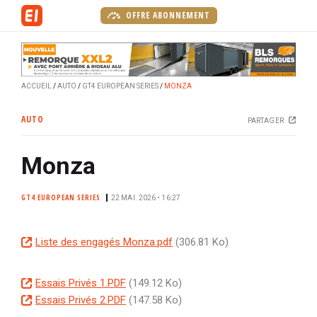
A
OFFRE ABONNEMENT
l
l
e
r
ACCUEIL
AUTO
GT4 EUROPEAN SERIES
MONZA
a
u
AUTO
PARTAGER
c
o
Monza
n
t
e
GT4 EUROPEAN SERIES
22 MAI. 2026 • 16:27
n
u
D
Liste des engagés Monza.pdf
(306.81 Ko)
p
o
r
c
i
D
Essais Privés 1.PDF
(149.12 Ko)
u
n
o
D
Essais Privés 2.PDF
(147.58 Ko)
m
c
c
o