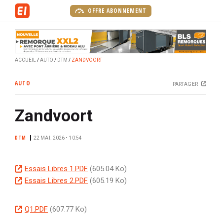
A
OFFRE ABONNEMENT
l
l
e
r
ACCUEIL
AUTO
DTM
ZANDVOORT
a
u
AUTO
PARTAGER
c
o
Zandvoort
n
t
e
DTM
22 MAI. 2026 • 10:54
n
u
D
Essais Libres 1.PDF
(605.04 Ko)
p
o
D
Essais Libres 2.PDF
(605.19 Ko)
r
c
o
i
u
c
n
D
Q1.PDF
(607.77 Ko)
m
u
c
o