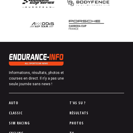
Informations, résultats, photos et
courses en direct. Il n'y a pas une
seule journée sans news !
P
AUTO
T'AS SU ?
i
CLASSIC
RÉSULTATS
e
SIM RACING
PHOTOS
d
d