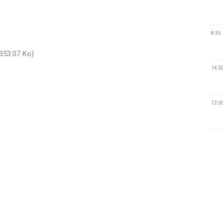
8:35
353.07 Ko)
14:0
12:0