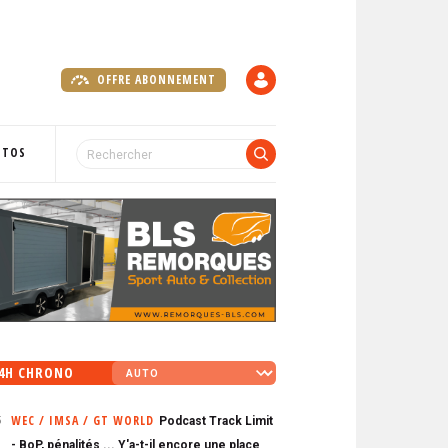
OFFRE ABONNEMENT
C
O
M
P
OTOS
T
E
4H CHRONO
WEC / IMSA / GT WORLD
Podcast Track Limit
5
- BoP, pénalités ... Y'a-t-il encore une place