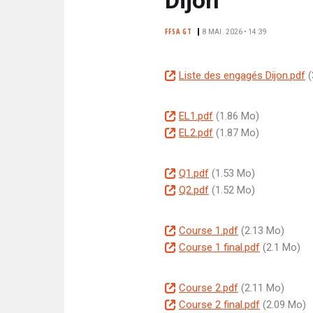
N
i
C
p
FFSA GT
8 MAI. 2026 • 14:39
I
a
P
l
A
D
Liste des engagés Dijon.pdf
(
L
o
E
c
D
EL1.pdf
(1.86 Mo)
u
o
D
EL2.pdf
(1.87 Mo)
m
c
o
e
u
c
D
Q1.pdf
(1.53 Mo)
n
m
u
o
D
Q2.pdf
(1.52 Mo)
t
e
m
c
o
n
e
u
c
D
Course 1.pdf
(2.13 Mo)
t
n
m
u
o
D
Course 1 final.pdf
(2.1 Mo)
t
e
m
c
o
n
e
u
c
D
Course 2.pdf
(2.11 Mo)
t
n
m
u
o
D
Course 2 final.pdf
(2.09 Mo)
t