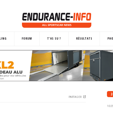
LING
FORUM
T'AS SU ?
RÉSULTATS
PH
2
PARTAGER
10:2