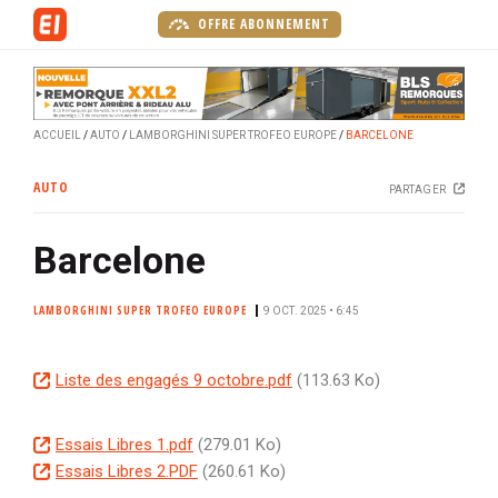
A
OFFRE ABONNEMENT
l
l
e
r
ACCUEIL
AUTO
LAMBORGHINI SUPER TROFEO EUROPE
BARCELONE
a
u
AUTO
PARTAGER
c
o
Barcelone
n
t
e
LAMBORGHINI SUPER TROFEO EUROPE
9 OCT. 2025 • 6:45
n
u
D
Liste des engagés 9 octobre.pdf
(113.63 Ko)
p
o
r
c
i
D
Essais Libres 1.pdf
(279.01 Ko)
u
n
o
D
Essais Libres 2.PDF
(260.61 Ko)
m
c
c
o