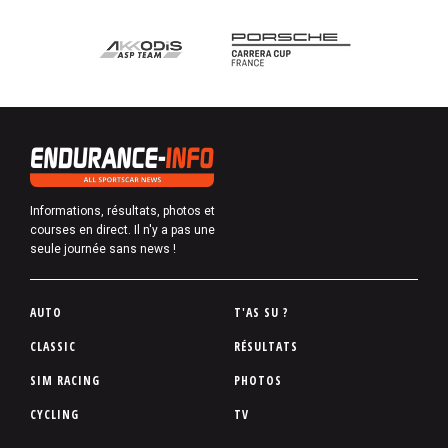
Informations, résultats, photos et
courses en direct. Il n'y a pas une
seule journée sans news !
P
AUTO
T'AS SU ?
i
CLASSIC
RÉSULTATS
e
SIM RACING
PHOTOS
d
d
CYCLING
TV
e