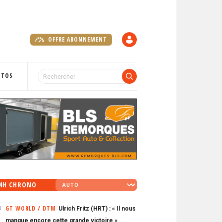
OFFRE ABONNEMENT
C
O
M
P
OTOS
T
E
4H CHRONO
GT WORLD / DTM
Ulrich Fritz (HRT) : « Il nous
0
manque encore cette grande victoire »