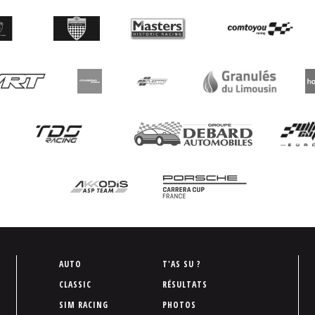
P
AUTO
T'AS SU ?
i
CLASSIC
RÉSULTATS
e
SIM RACING
PHOTOS
d