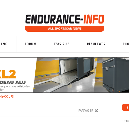
LING
FORUM
T'AS SU ?
RÉSULTATS
PH
Y-COURS
2
PARTAGER
15:0