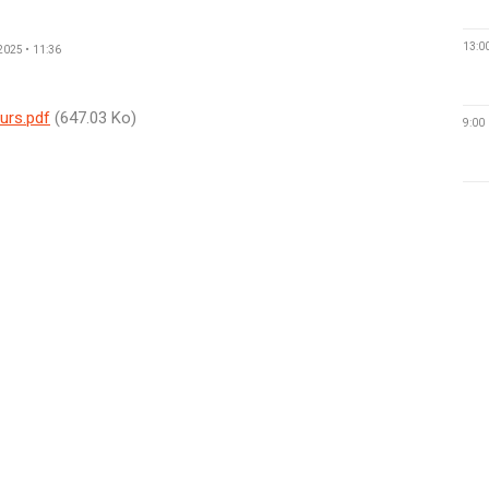
13:0
2025 • 11:36
urs.pdf
(647.03 Ko)
9:00