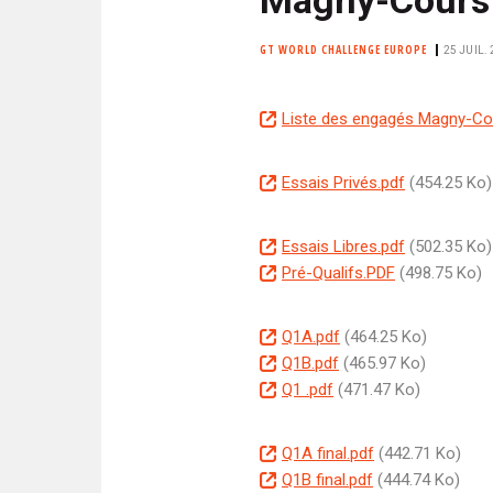
N
i
C
p
GT WORLD CHALLENGE EUROPE
25 JUIL. 
I
a
P
l
A
D
Liste des engagés Magny-Co
L
o
E
c
D
Essais Privés.pdf
(454.25 Ko)
u
o
m
c
D
Essais Libres.pdf
(502.35 Ko)
e
u
o
D
Pré-Qualifs.PDF
(498.75 Ko)
n
m
c
o
t
e
u
c
D
Q1A.pdf
(464.25 Ko)
n
m
u
o
D
Q1B.pdf
(465.97 Ko)
t
e
m
c
o
D
Q1 .pdf
(471.47 Ko)
n
e
u
c
o
t
n
m
u
c
D
Q1A final.pdf
(442.71 Ko)
t
e
m
u
o
D
Q1B final.pdf
(444.74 Ko)