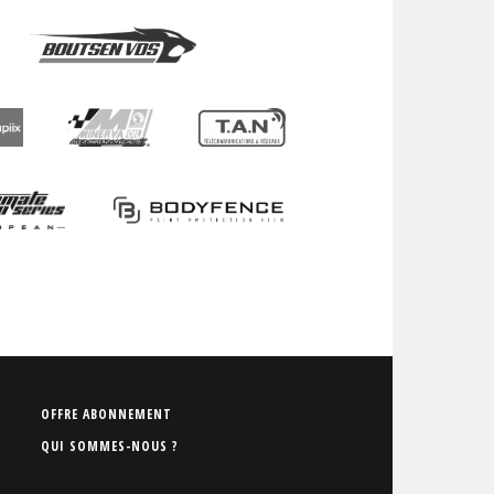
P
OFFRE ABONNEMENT
i
QUI SOMMES-NOUS ?
e
d