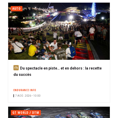
AUTO
A
Du spectacle en piste… et en dehors : la recette
b
du succès
o
n
ENDURANCE INFO
n
7 AOÛ. 2026 • 10:00
é
GT WORLD / DTM