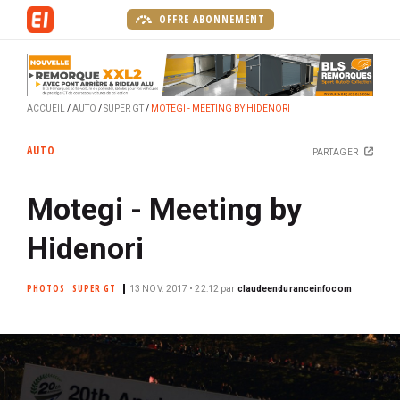
A
OFFRE ABONNEMENT
l
l
e
r
ACCUEIL
AUTO
SUPER GT
MOTEGI - MEETING BY HIDENORI
a
u
AUTO
PARTAGER
c
o
Motegi - Meeting by
n
t
Hidenori
e
n
PHOTOS
SUPER GT
u
13 NOV. 2017 • 22:12
par
claudeenduranceinfocom
p
r
i
n
c