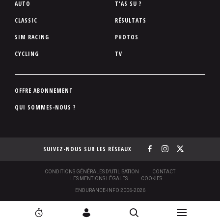
P
AUTO
T'AS SU ?
i
CLASSIC
RÉSULTATS
e
SIM RACING
PHOTOS
d
d
CYCLING
TV
e
p
a
P
OFFRE ABONNEMENT
g
i
QUI SOMMES-NOUS ?
e
e
d
d
SUIVEZ-NOUS SUR LES RÉSEAUX
e
p
a
S
CONDITIONS GÉNÉRALES D'UTILISATION
CONTACT
O
LES MENTIONS LÉGALES
COOKIES
g
U
ENDURANCE-INFO 2006-2026
S
e
-
N
N
P
[
2
C
R
I
a
a
E