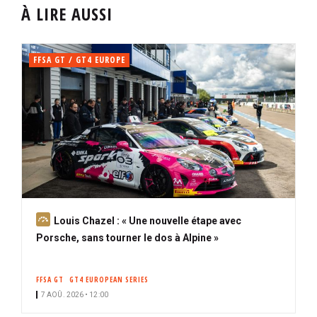
À LIRE AUSSI
FFSA GT / GT4 EUROPE
A
Louis Chazel : « Une nouvelle étape avec
b
Porsche, sans tourner le dos à Alpine »
o
n
FFSA GT
GT4 EUROPEAN SERIES
n
7 AOÛ. 2026 • 12:00
é