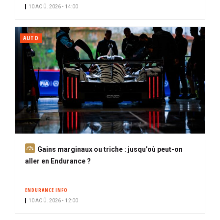
10 AOÛ. 2026 • 14:00
AUTO
A
Gains marginaux ou triche : jusqu’où peut-on
b
aller en Endurance ?
o
n
ENDURANCE INFO
n
10 AOÛ. 2026 • 12:00
é