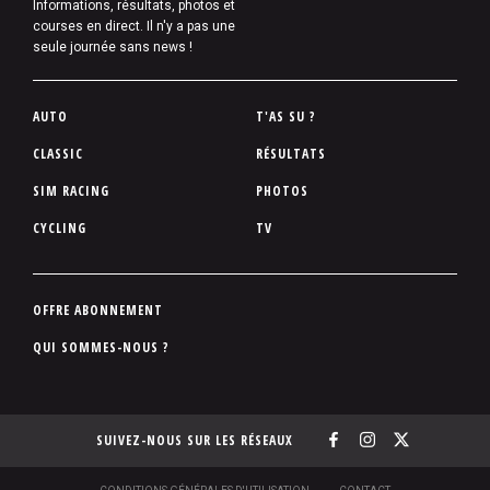
Informations, résultats, photos et
courses en direct. Il n'y a pas une
seule journée sans news !
P
AUTO
T'AS SU ?
i
CLASSIC
RÉSULTATS
e
SIM RACING
PHOTOS
d
d
CYCLING
TV
e
p
a
P
OFFRE ABONNEMENT
g
i
QUI SOMMES-NOUS ?
e
e
d
d
SUIVEZ-NOUS SUR LES RÉSEAUX
e
p