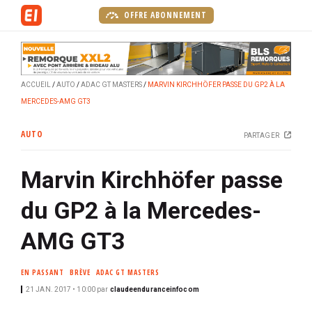
A
OFFRE ABONNEMENT
l
l
e
r
ACCUEIL
AUTO
ADAC GT MASTERS
MARVIN KIRCHHÖFER PASSE DU GP2 À LA
a
MERCEDES-AMG GT3
u
c
AUTO
PARTAGER
o
n
Marvin Kirchhöfer passe
t
e
du GP2 à la Mercedes-
n
u
AMG GT3
p
r
EN PASSANT
BRÈVE
ADAC GT MASTERS
i
21 JAN. 2017 • 10:00
par
claudeenduranceinfocom
n
c