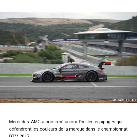
i
p
a
l
Mercedes-AMG a confirmé aujourd'hui les équipages qui
défendront les couleurs de la marque dans le championnat
DTM 2017.