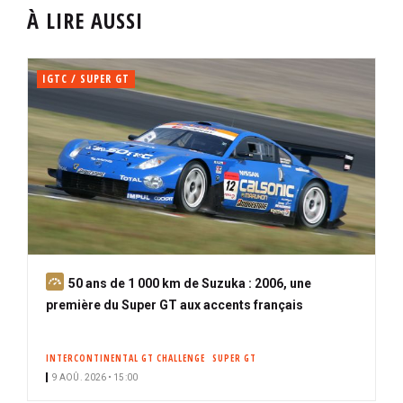
À LIRE AUSSI
IGTC / SUPER GT
A
50 ans de 1 000 km de Suzuka : 2006, une
b
première du Super GT aux accents français
o
n
INTERCONTINENTAL GT CHALLENGE
SUPER GT
n
9 AOÛ. 2026 • 15:00
é