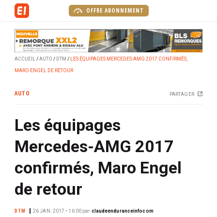
A
OFFRE ABONNEMENT
l
l
e
r
ACCUEIL
AUTO
DTM
LES ÉQUIPAGES MERCEDES-AMG 2017 CONFIRMÉS,
a
MARO ENGEL DE RETOUR
u
c
AUTO
PARTAGER
o
n
Les équipages
t
e
Mercedes-AMG 2017
n
u
confirmés, Maro Engel
p
r
de retour
i
n
DTM
26 JAN. 2017 • 16:00
par
claudeenduranceinfocom
c