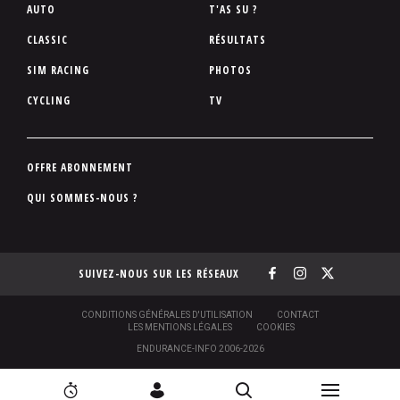
P
AUTO
T'AS SU ?
i
CLASSIC
RÉSULTATS
e
SIM RACING
PHOTOS
d
d
CYCLING
TV
e
p
a
P
OFFRE ABONNEMENT
g
i
QUI SOMMES-NOUS ?
e
e
d
d
SUIVEZ-NOUS SUR LES RÉSEAUX
e
p
a
S
CONDITIONS GÉNÉRALES D'UTILISATION
CONTACT
O
LES MENTIONS LÉGALES
COOKIES
g
U
ENDURANCE-INFO 2006-2026
S
e
-
N
P
N
[
2
C
R
I