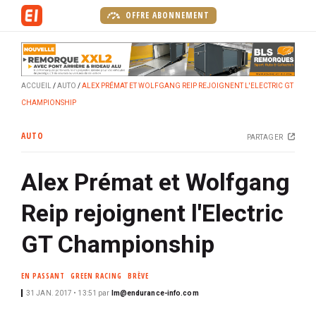
A
OFFRE ABONNEMENT
l
l
e
r
ACCUEIL
AUTO
ALEX PRÉMAT ET WOLFGANG REIP REJOIGNENT L'ELECTRIC GT
a
CHAMPIONSHIP
u
c
AUTO
PARTAGER
o
n
Alex Prémat et Wolfgang
t
e
Reip rejoignent l'Electric
n
u
GT Championship
p
r
EN PASSANT
GREEN RACING
BRÈVE
i
31 JAN. 2017 • 13:51
par
lm@endurance-info.com
n
c