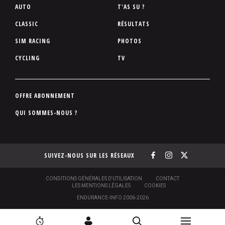
P
AUTO
T'AS SU ?
i
CLASSIC
RÉSULTATS
e
SIM RACING
PHOTOS
d
d
CYCLING
TV
e
p
a
P
OFFRE ABONNEMENT
g
i
QUI SOMMES-NOUS ?
e
e
d
d
SUIVEZ-NOUS SUR LES RÉSEAUX
e
p
a
S
CONDITIONS GÉNÉRALES D'UTILISATION
CONTACT
O
LES MENTIONS LÉGALES
COOKIES
g
U
ENDURANCE-INFO 2006-2026
S
e
-
N
P
N
[
2
C
R
I