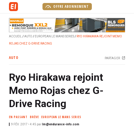
A
OFFRE ABONNEMENT
l
l
e
r
ACCUEIL
AUTO
EUROPEAN LE MANS SERIES
RYO HIRAKAWA REJOINT MEMO
a
ROJAS CHEZ G-DRIVE RACING
u
c
AUTO
PARTAGER
o
n
Ryo Hirakawa rejoint
t
e
Memo Rojas chez G-
n
u
Drive Racing
p
r
EN PASSANT
BRÈVE
EUROPEAN LE MANS SERIES
i
9 FÉV. 2017 • 4:45
par
lm@endurance-info.com
n
c