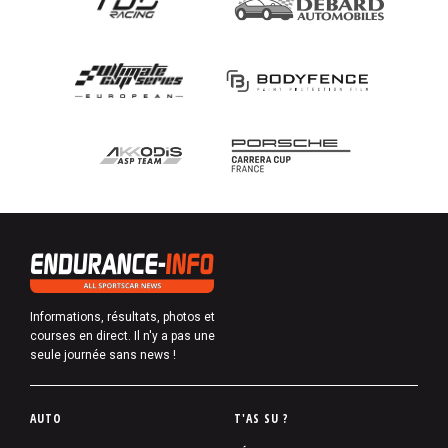
Informations, résultats, photos et
courses en direct. Il n'y a pas une
seule journée sans news !
P
AUTO
T'AS SU ?
i