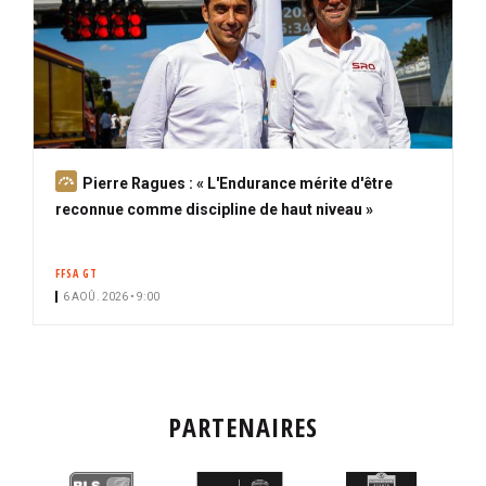
A
Pierre Ragues : « L'Endurance mérite d'être
b
reconnue comme discipline de haut niveau »
o
n
FFSA GT
n
6 AOÛ. 2026 • 9:00
é
PARTENAIRES