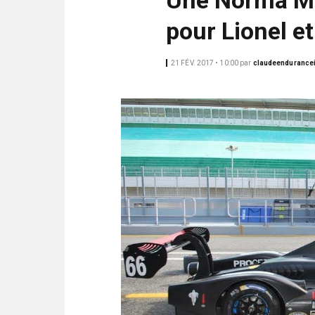
N
i
C
pour Lionel e
p
I
a
P
21 FÉV. 2017 • 10:00
par
claudeendurance
l
A
L
E