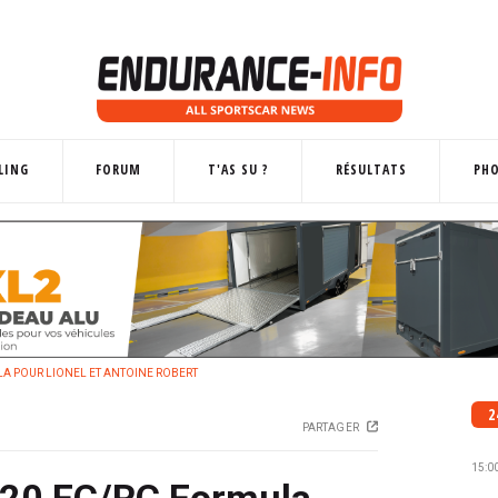
LING
FORUM
T'AS SU ?
RÉSULTATS
PH
A POUR LIONEL ET ANTOINE ROBERT
2
PARTAGER
15:0
20 FC/RC Formula