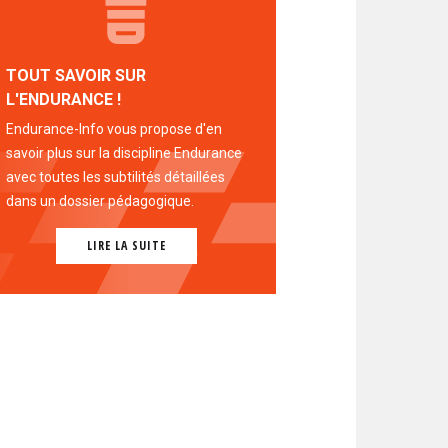
TOUT SAVOIR SUR
L'ENDURANCE !
Endurance-Info vous propose d'en
savoir plus sur la discipline Endurance
avec toutes les subtilités détaillées
dans un dossier pédagogique.
LIRE LA SUITE