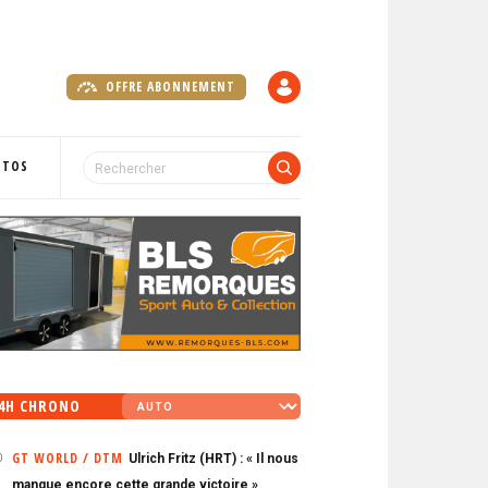
OFFRE ABONNEMENT
C
O
M
P
OTOS
T
E
4H CHRONO
GT WORLD / DTM
Ulrich Fritz (HRT) : « Il nous
0
manque encore cette grande victoire »