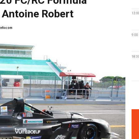
t Antoine Robert
13:0
infocom
9:00
18:3