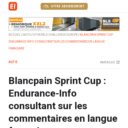
A
OFFRE ABONNEMENT
l
l
e
r
ACCUEIL
AUTO
GT WORLD CHALLENGE EUROPE
BLANCPAIN SPRINT CUP :
a
ENDURANCE-INFO CONSULTANT SUR LES COMMENTAIRES EN LANGUE
u
FRANÇAISE
c
o
AUTO
PARTAGER
n
t
Blancpain Sprint Cup :
e
n
Endurance-Info
u
p
consultant sur les
r
i
commentaires en langue
n
c