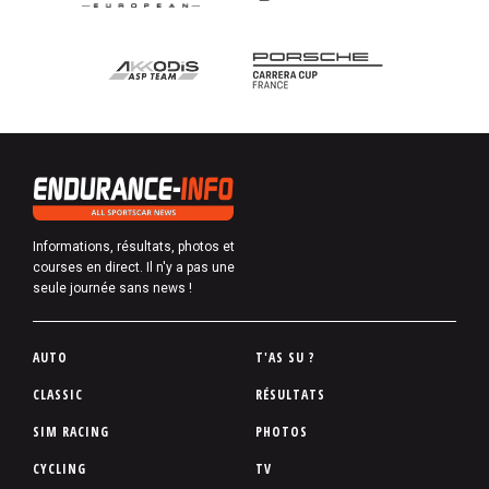
Informations, résultats, photos et
courses en direct. Il n'y a pas une
seule journée sans news !
P
AUTO
T'AS SU ?
i
CLASSIC
RÉSULTATS
e
SIM RACING
PHOTOS
d
d
CYCLING
TV
e