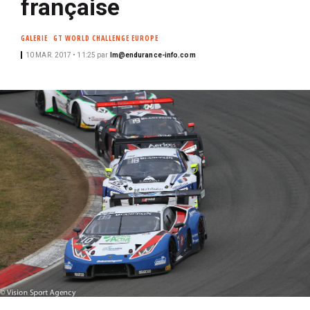
française
i
p
GALERIE
GT WORLD CHALLENGE EUROPE
a
10 MAR. 2017 • 11:25
par
lm@endurance-info.com
l