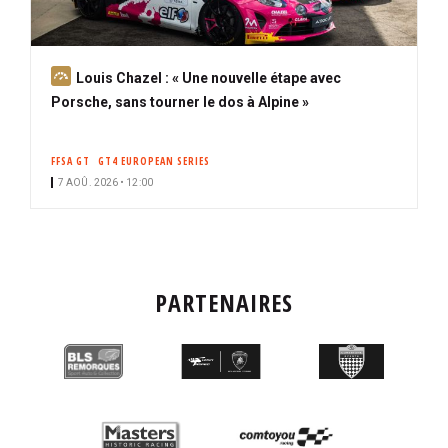
A
Louis Chazel : « Une nouvelle étape avec
b
Porsche, sans tourner le dos à Alpine »
o
n
FFSA GT
GT4 EUROPEAN SERIES
n
7 AOÛ. 2026 • 12:00
é
PARTENAIRES