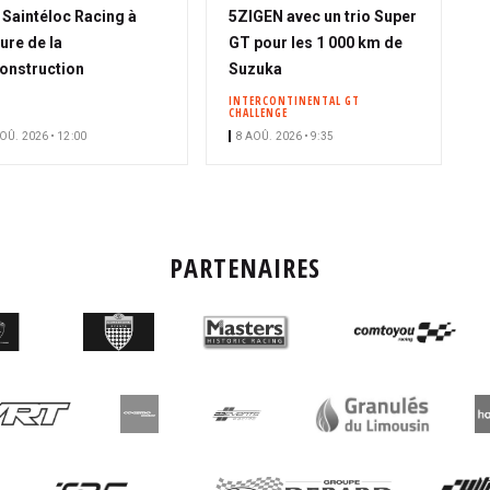
A
Saintéloc Racing à
5ZIGEN avec un trio Super
b
eure de la
GT pour les 1 000 km de
o
onstruction
Suzuka
n
INTERCONTINENTAL GT
CHALLENGE
n
OÛ. 2026 • 12:00
8 AOÛ. 2026 • 9:35
é
PARTENAIRES