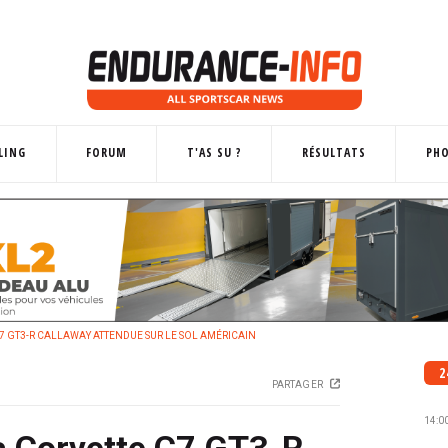
LING
FORUM
T'AS SU ?
RÉSULTATS
PH
C7 GT3-R CALLAWAY ATTENDUE SUR LE SOL AMÉRICAIN
2
PARTAGER
14:0
a Corvette C7 GT3-R