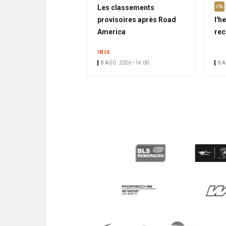
Les classements
provisoires après Road
l'h
America
rec
IMSA
8 AOÛ. 2026 • 14:00
8 A