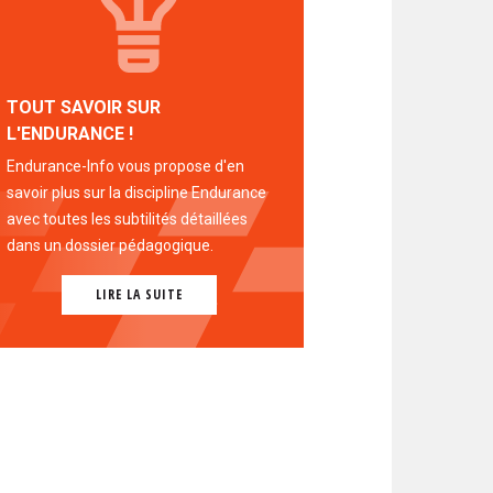
TOUT SAVOIR SUR
L'ENDURANCE !
Endurance-Info vous propose d'en
savoir plus sur la discipline Endurance
avec toutes les subtilités détaillées
dans un dossier pédagogique.
LIRE LA SUITE