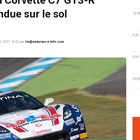
ndue sur le sol
12:0
9:35
. 2017 • 8:01
par
lm@endurance-info.com
0:30
20:0