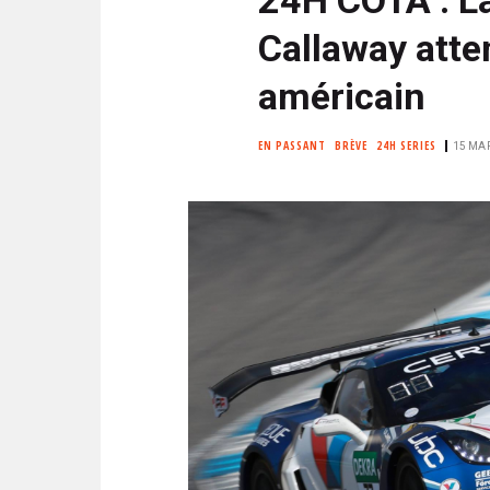
N
i
C
Callaway atte
p
I
a
P
américain
l
A
L
EN PASSANT
BRÈVE
24H SERIES
15 MAR
E