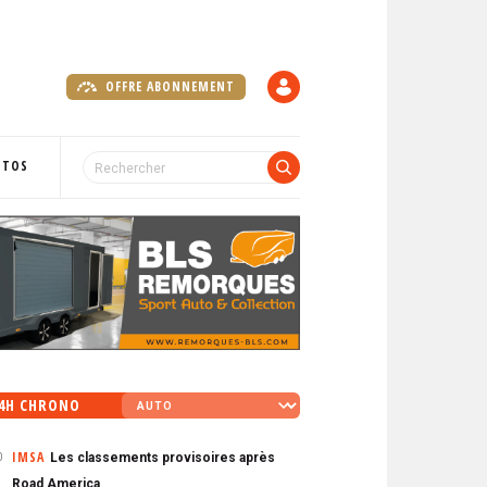
OFFRE ABONNEMENT
C
O
M
P
OTOS
T
E
4H CHRONO
IMSA
Les classements provisoires après
0
Road America