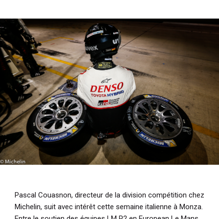
i
p
a
l
Pascal Couasnon, directeur de la division compétition chez
Michelin, suit avec intérêt cette semaine italienne à Monza.
Entre le soutien des équipes LM P2 en European Le Mans