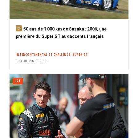
A
50 ans de 1 000 km de Suzuka : 2006, une
b
première du Super GT aux accents français
o
n
INTERCONTINENTAL GT CHALLENGE
SUPER GT
n
9 AOÛ. 2026 • 15:00
é
LST