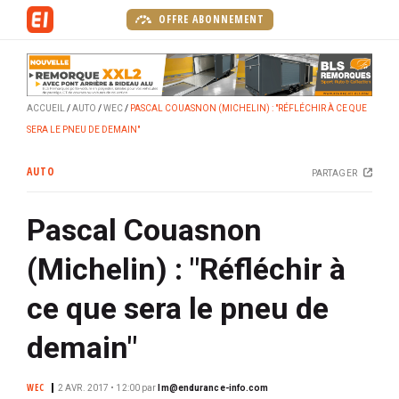
A
OFFRE ABONNEMENT
l
l
e
r
ACCUEIL
AUTO
WEC
PASCAL COUASNON (MICHELIN) : "RÉFLÉCHIR À CE QUE
a
SERA LE PNEU DE DEMAIN"
u
c
AUTO
PARTAGER
o
n
Pascal Couasnon
t
e
(Michelin) : "Réfléchir à
n
u
ce que sera le pneu de
p
r
demain"
i
n
WEC
2 AVR. 2017 • 12:00
par
lm@endurance-info.com
c