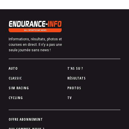
Informations, résultats, photos et
courses en direct. Il n'y a pas une
seule journée sans news !
P
AUTO
T'AS SU ?
i
CLASSIC
RÉSULTATS
e
SIM RACING
PHOTOS
d
d
CYCLING
TV
e
p
a
P
OFFRE ABONNEMENT
g
i