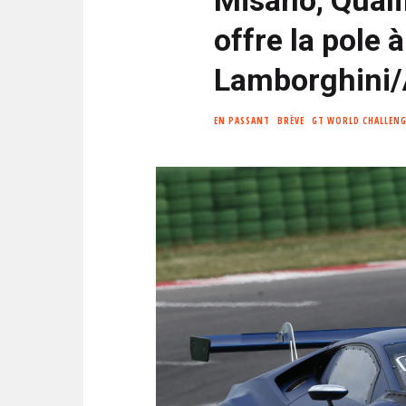
N
i
C
offre la pole à
p
I
a
P
Lamborghini/
l
A
L
EN PASSANT
BRÈVE
GT WORLD CHALLENG
E