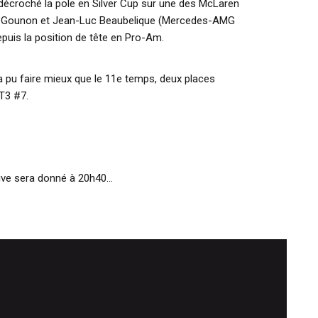
 décroché la pole en Silver Cup sur une des McLaren
s Gounon et Jean-Luc Beaubelique (Mercedes-AMG
uis la position de tête en Pro-Am.
a pu faire mieux que le 11e temps, deux places
GT3 #7.
ive sera donné à 20h40...