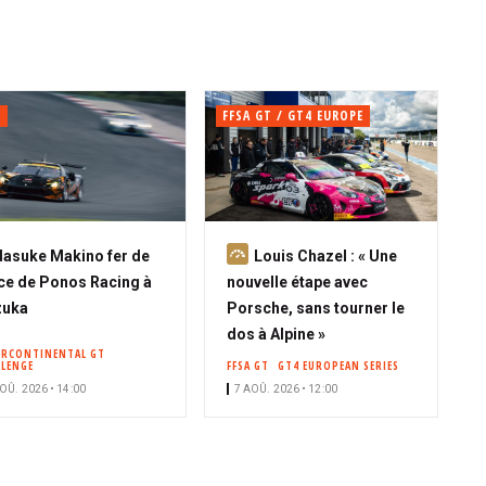
C
FFSA GT / GT4 EUROPE
A
asuke Makino fer de
Louis Chazel : « Une
b
ce de Ponos Racing à
nouvelle étape avec
o
zuka
Porsche, sans tourner le
n
dos à Alpine »
ERCONTINENTAL GT
n
LLENGE
FFSA GT
GT4 EUROPEAN SERIES
é
OÛ. 2026 • 14:00
7 AOÛ. 2026 • 12:00