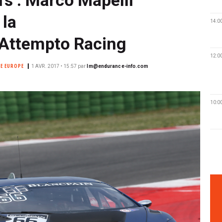
 la
14:0
Attempto Racing
12:0
E EUROPE
1 AVR. 2017 • 15:57
par
lm@endurance-info.com
10:0