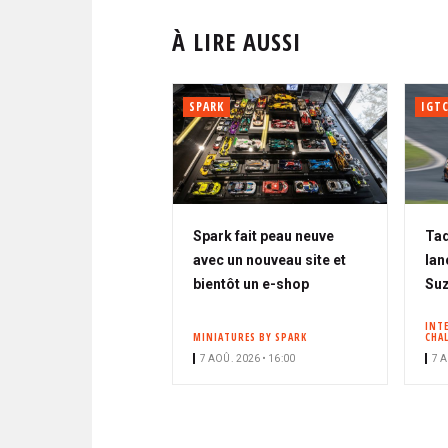
À LIRE AUSSI
SPARK
IGT
Spark fait peau neuve
Tad
avec un nouveau site et
lan
bientôt un e-shop
Su
INT
MINIATURES BY SPARK
CHA
7 AOÛ. 2026 • 16:00
7 A