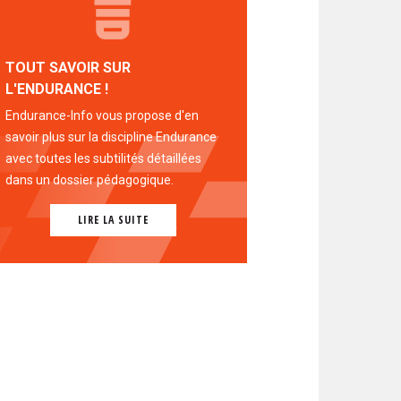
TOUT SAVOIR SUR
L'ENDURANCE !
Endurance-Info vous propose d'en
savoir plus sur la discipline Endurance
avec toutes les subtilités détaillées
dans un dossier pédagogique.
LIRE LA SUITE