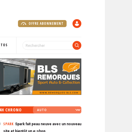
OFFRE ABONNEMENT
C
O
M
P
OTOS
T
E
4H CHRONO
SPARK
Spark fait peau neuve avec un nouveau
0
site et bientôt un e-shop