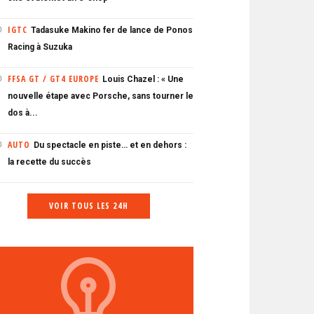
IGTC
Tadasuke Makino fer de lance de Ponos
0
Racing à Suzuka
FFSA GT / GT4 EUROPE
Louis Chazel : « Une
0
nouvelle étape avec Porsche, sans tourner le
dos à...
AUTO
Du spectacle en piste… et en dehors :
0
la recette du succès
VOIR TOUS LES 24H