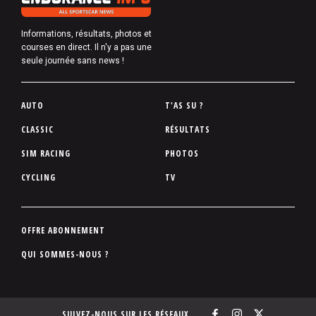
Informations, résultats, photos et
courses en direct. Il n'y a pas une
seule journée sans news !
P
AUTO
T'AS SU ?
i
CLASSIC
RÉSULTATS
e
SIM RACING
PHOTOS
d
d
CYCLING
TV
e
p
a
P
OFFRE ABONNEMENT
g
i
QUI SOMMES-NOUS ?
e
e
d
d
SUIVEZ-NOUS SUR LES RÉSEAUX
e