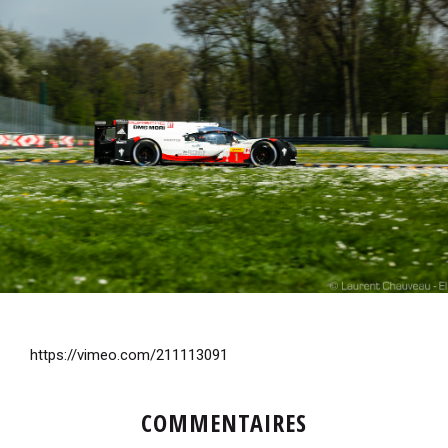
i
p
a
l
https://vimeo.com/211113091
COMMENTAIRES