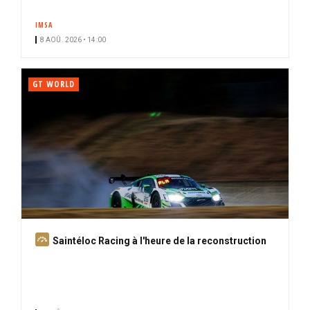
IMSA
8 AOÛ. 2026 • 14:00
GT WORLD
A
Saintéloc Racing à l'heure de la reconstruction
b
o
n
n