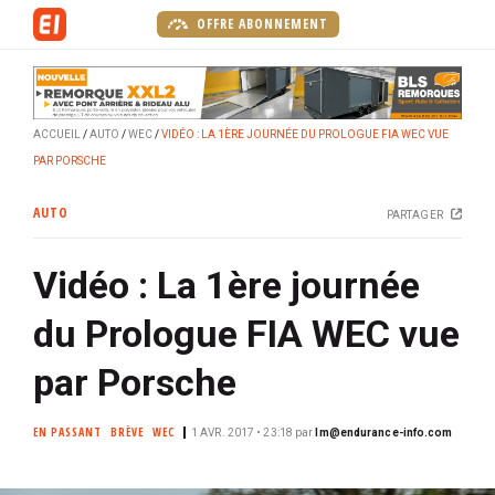
A
OFFRE ABONNEMENT
l
l
e
r
ACCUEIL
AUTO
WEC
VIDÉO : LA 1ÈRE JOURNÉE DU PROLOGUE FIA WEC VUE
a
PAR PORSCHE
u
c
AUTO
PARTAGER
o
n
Vidéo : La 1ère journée
t
e
du Prologue FIA WEC vue
n
u
par Porsche
p
r
EN PASSANT
BRÈVE
WEC
1 AVR. 2017 • 23:18
par
lm@endurance-info.com
i
n
c