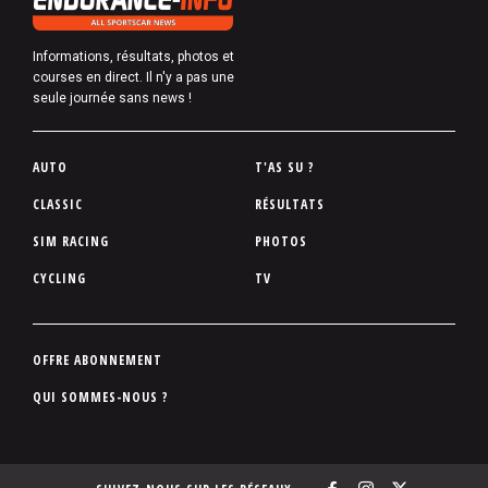
Informations, résultats, photos et
courses en direct. Il n'y a pas une
seule journée sans news !
P
AUTO
T'AS SU ?
i
CLASSIC
RÉSULTATS
e
SIM RACING
PHOTOS
d
d
CYCLING
TV
e
p
a
P
OFFRE ABONNEMENT
g
i
QUI SOMMES-NOUS ?
e
e
d
d