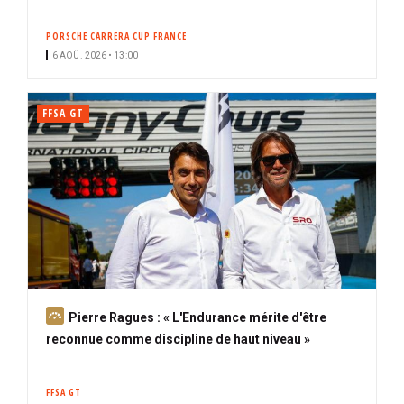
PORSCHE CARRERA CUP FRANCE
6 AOÛ. 2026 • 13:00
FFSA GT
A
Pierre Ragues : « L'Endurance mérite d'être
b
reconnue comme discipline de haut niveau »
o
n
FFSA GT
n