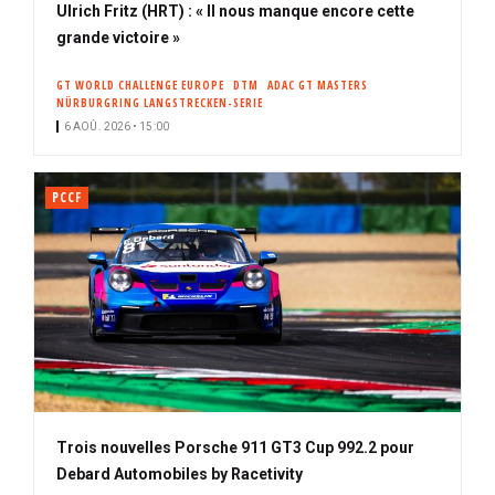
Ulrich Fritz (HRT) : « Il nous manque encore cette
grande victoire »
GT WORLD CHALLENGE EUROPE
DTM
ADAC GT MASTERS
NÜRBURGRING LANGSTRECKEN-SERIE
6 AOÛ. 2026 • 15:00
PCCF
Trois nouvelles Porsche 911 GT3 Cup 992.2 pour
Debard Automobiles by Racetivity