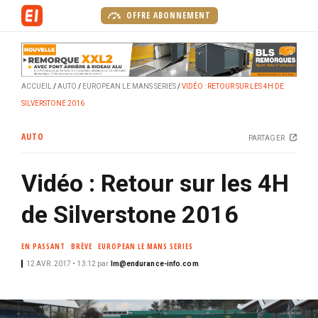
A
OFFRE ABONNEMENT
l
l
e
r
ACCUEIL
AUTO
EUROPEAN LE MANS SERIES
VIDÉO : RETOUR SUR LES 4H DE
a
SILVERSTONE 2016
u
c
AUTO
PARTAGER
o
n
Vidéo : Retour sur les 4H
t
e
de Silverstone 2016
n
u
EN PASSANT
BRÈVE
EUROPEAN LE MANS SERIES
p
r
12 AVR. 2017 • 13:12
par
lm@endurance-info.com
i
n
c