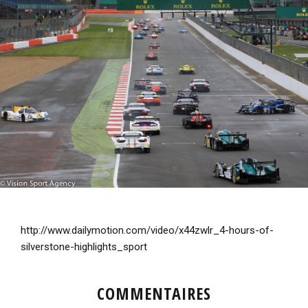
i
p
a
l
http://www.dailymotion.com/video/x44zwlr_4-hours-of-
silverstone-highlights_sport
COMMENTAIRES