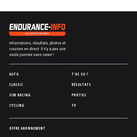
Informations, résultats, photos et
courses en direct. Il n'y a pas une
seule journée sans news !
P
AUTO
T'AS SU ?
i
CLASSIC
RÉSULTATS
e
SIM RACING
PHOTOS
d
d
CYCLING
TV
e
p
a
P
OFFRE ABONNEMENT
g
i