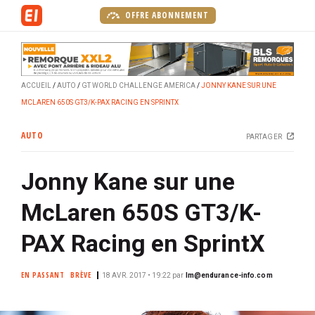
A
OFFRE ABONNEMENT
l
l
e
r
ACCUEIL
AUTO
GT WORLD CHALLENGE AMERICA
JONNY KANE SUR UNE
a
MCLAREN 650S GT3/K-PAX RACING EN SPRINTX
u
c
AUTO
PARTAGER
o
n
Jonny Kane sur une
t
e
McLaren 650S GT3/K-
n
u
PAX Racing en SprintX
p
r
EN PASSANT
BRÈVE
18 AVR. 2017 • 19:22
par
lm@endurance-info.com
i
n
c