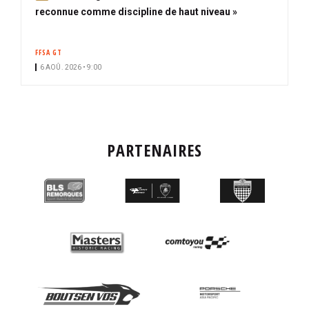
b
reconnue comme discipline de haut niveau »
o
n
FFSA GT
n
6 AOÛ. 2026 • 9:00
é
PARTENAIRES