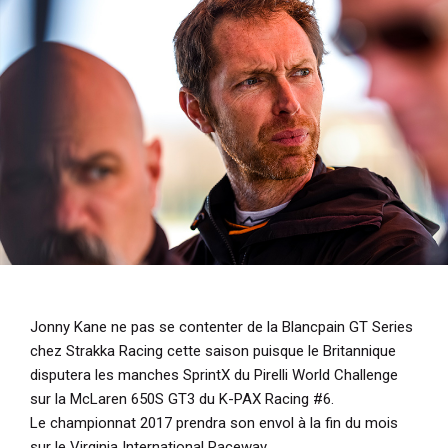
i
p
a
l
Jonny Kane ne pas se contenter de la Blancpain GT Series
chez Strakka Racing cette saison puisque le Britannique
disputera les manches SprintX du Pirelli World Challenge
sur la McLaren 650S GT3 du K-PAX Racing #6.
Le championnat 2017 prendra son envol à la fin du mois
sur le Virginia International Raceway.