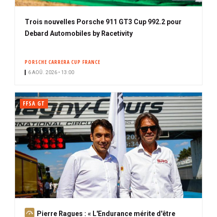
Trois nouvelles Porsche 911 GT3 Cup 992.2 pour
Debard Automobiles by Racetivity
PORSCHE CARRERA CUP FRANCE
6 AOÛ. 2026 • 13:00
FFSA GT
A
Pierre Ragues : « L'Endurance mérite d'être