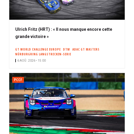
Ulrich Fritz (HRT) : « Il nous manque encore cette
grande victoire »
GT WORLD CHALLENGE EUROPE
DTM
ADAC GT MASTERS
NÜRBURGRING LANGSTRECKEN-SERIE
6 AOÛ. 2026 • 15:00
PCCF