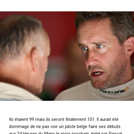
i
p
a
l
Ils étaient 99 mais ils seront finalement 101. Il aurait été
dommage de ne pas voir un pilote belge faire ses débuts
aux 24 Heures du Mans le mois prochain. Initié par Pascal