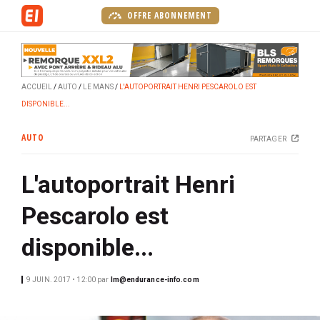
A
OFFRE ABONNEMENT
l
l
e
r
ACCUEIL
AUTO
LE MANS
L'AUTOPORTRAIT HENRI PESCAROLO EST
a
DISPONIBLE...
u
c
AUTO
PARTAGER
o
n
L'autoportrait Henri
t
e
Pescarolo est
n
u
disponible...
p
r
9 JUIN. 2017 • 12:00
par
lm@endurance-info.com
i
n
c