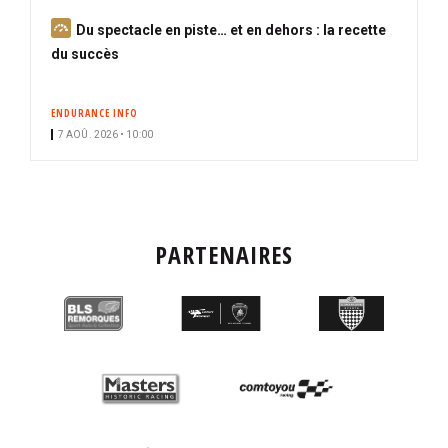
A
Du spectacle en piste… et en dehors : la recette
b
du succès
o
n
ENDURANCE INFO
n
7 AOÛ. 2026 • 10:00
é
PARTENAIRES