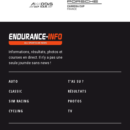
Informations, résultats, photos et
courses en direct. Il n'y a pas une
seule journée sans news !
P
AUTO
T'AS SU ?
i
CLASSIC
RÉSULTATS
e
SIM RACING
PHOTOS
d
d
CYCLING
TV
e
p
a