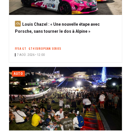
A
Louis Chazel : « Une nouvelle étape avec
b
Porsche, sans tourner le dos à Alpine »
o
n
FFSA GT
GT4 EUROPEAN SERIES
n
7 AOÛ. 2026 • 12:00
é
AUTO