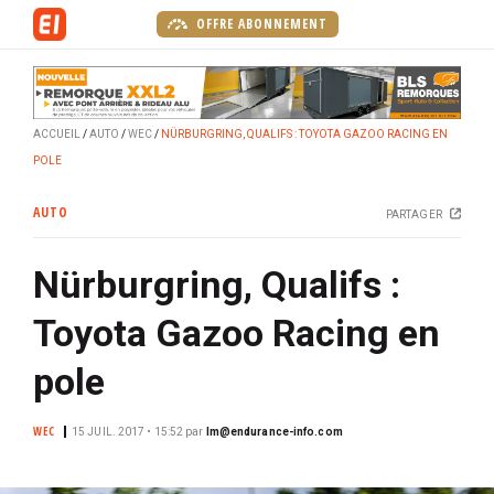
A
OFFRE ABONNEMENT
l
l
e
r
ACCUEIL
AUTO
WEC
NÜRBURGRING, QUALIFS : TOYOTA GAZOO RACING EN
a
POLE
u
c
AUTO
PARTAGER
o
n
Nürburgring, Qualifs :
t
e
Toyota Gazoo Racing en
n
u
pole
p
r
WEC
15 JUIL. 2017 • 15:52
par
lm@endurance-info.com
i
n
c