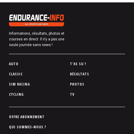
Informations, résultats, photos et
courses en direct. Il n'y a pas une
seule journée sans news !
P
AUTO
T'AS SU ?
i
CLASSIC
RÉSULTATS
e
SIM RACING
PHOTOS
d
d
CYCLING
TV
e
p
a
P
OFFRE ABONNEMENT
g
i
QUI SOMMES-NOUS ?
e
e