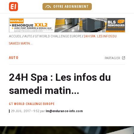
A
OFFRE ABONNEMENT
l
l
e
r
ACCUEIL
AUTO
GT WORLD CHALLENGE EUROPE
24H SPA : LES INFOS DU
a
SAMEDI MATIN...
u
c
AUTO
PARTAGER
o
n
24H Spa : Les infos du
t
e
samedi matin...
n
u
GT WORLD CHALLENGE EUROPE
p
r
29 JUIL. 2017 • 9:52
par
lm@endurance-info.com
i
n
c