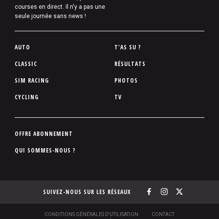
courses en direct. Il n'y a pas une
seule journée sans news !
P
AUTO
T'AS SU ?
i
CLASSIC
RÉSULTATS
e
SIM RACING
PHOTOS
d
d
CYCLING
TV
e
p
a
P
OFFRE ABONNEMENT
g
i
QUI SOMMES-NOUS ?
e
e
d
d
SUIVEZ-NOUS SUR LES RÉSEAUX
e
p
a
S
CONDITIONS GÉNÉRALES D'UTILISATION
CONTACT