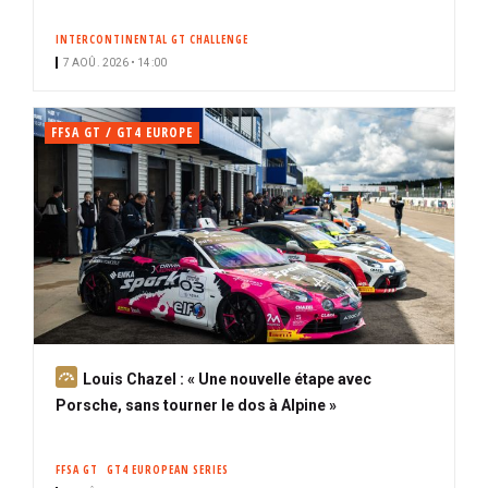
INTERCONTINENTAL GT CHALLENGE
7 AOÛ. 2026 • 14:00
FFSA GT / GT4 EUROPE
A
Louis Chazel : « Une nouvelle étape avec
b
Porsche, sans tourner le dos à Alpine »
o
n
FFSA GT
GT4 EUROPEAN SERIES
n