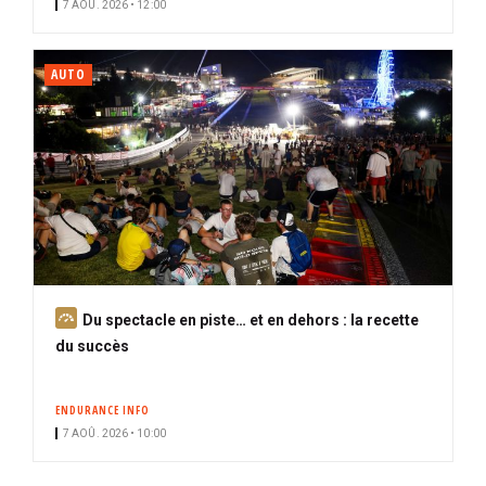
7 AOÛ. 2026 • 12:00
é
AUTO
A
Du spectacle en piste… et en dehors : la recette
b
du succès
o
n
ENDURANCE INFO
n
7 AOÛ. 2026 • 10:00
é