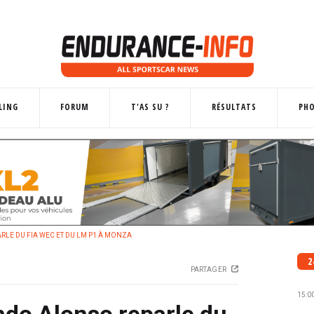
LING
FORUM
T'AS SU ?
RÉSULTATS
PH
RLE DU FIA WEC ET DU LM P1 À MONZA
2
PARTAGER
15:0
ndo Alonso reparle du