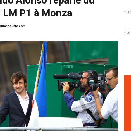
u LM P1 à Monza
13:0
urance-info.com
9:00