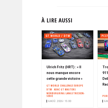
À LIRE AUSSI
GT WORLD / DTM
PCCF
Ulrich Fritz (HRT) : « Il
Tro
nous manque encore
911
cette grande victoire »
Deb
Rac
GT WORLD CHALLENGE EUROPE
DTM
ADAC GT MASTERS
NÜRBURGRING LANGSTRECKEN-
SERIE
POR
6 AOÛ. 2026 • 15:00
6 A