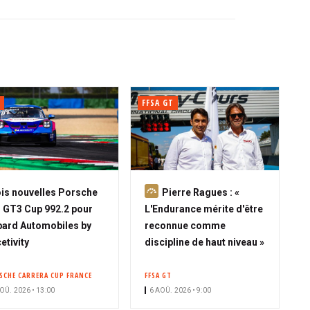
FFSA GT
A
is nouvelles Porsche
Pierre Ragues : «
b
 GT3 Cup 992.2 pour
L'Endurance mérite d'être
o
ard Automobiles by
reconnue comme
n
etivity
discipline de haut niveau »
n
é
SCHE CARRERA CUP FRANCE
FFSA GT
OÛ. 2026 • 13:00
6 AOÛ. 2026 • 9:00