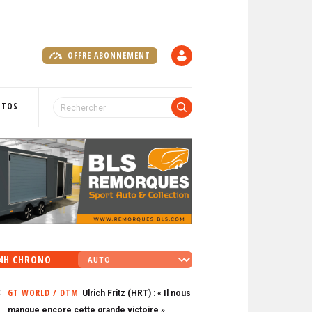
OFFRE ABONNEMENT
C
O
M
P
OTOS
T
E
4H CHRONO
GT WORLD / DTM
Ulrich Fritz (HRT) : « Il nous
0
manque encore cette grande victoire »