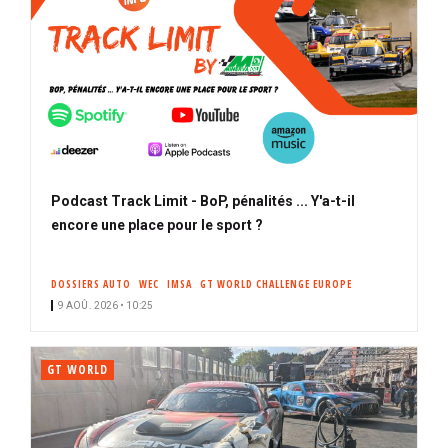
Podcast Track Limit - BoP, pénalités ... Y'a-t-il
encore une place pour le sport ?
DOSSIERS AUTO
WEC
IMSA
GT WORLD CHALLENGE EUROPE
9 AOÛ. 2026 • 10:25
GT WORLD