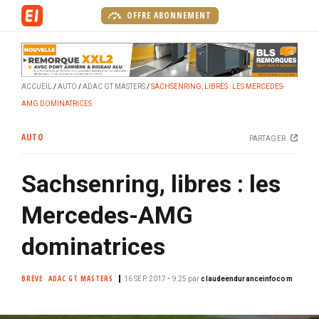
A
OFFRE ABONNEMENT
l
l
e
r
ACCUEIL
AUTO
ADAC GT MASTERS
SACHSENRING, LIBRES : LES MERCEDES-
a
AMG DOMINATRICES
u
c
AUTO
PARTAGER
o
n
Sachsenring, libres : les
t
e
Mercedes-AMG
n
u
dominatrices
p
r
BRÈVE
ADAC GT MASTERS
16 SEP. 2017 • 9:25
par
claudeenduranceinfocom
i
n
c