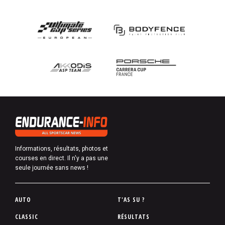
Informations, résultats, photos et
courses en direct. Il n'y a pas une
seule journée sans news !
P
AUTO
T'AS SU ?
i
CLASSIC
RÉSULTATS
e