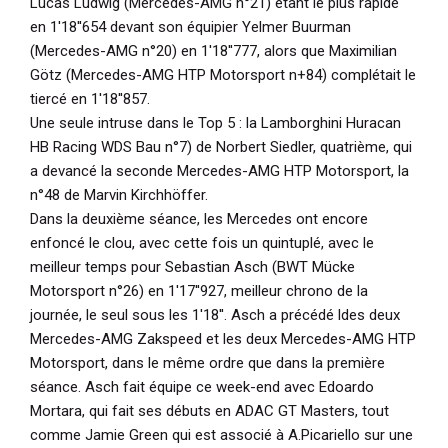
Lucas Ludwig (Mercedes-AMG n°21) étant le plus rapide
en 1'18''654 devant son équipier Yelmer Buurman
(Mercedes-AMG n°20) en 1'18''777, alors que Maximilian
Götz (Mercedes-AMG HTP Motorsport n+84) complétait le
tiercé en 1'18''857.
Une seule intruse dans le Top 5 : la Lamborghini Huracan
HB Racing WDS Bau n°7) de Norbert Siedler, quatrième, qui
a devancé la seconde Mercedes-AMG HTP Motorsport, la
n°48 de Marvin Kirchhöffer.
Dans la deuxième séance, les Mercedes ont encore
enfoncé le clou, avec cette fois un quintuplé, avec le
meilleur temps pour Sebastian Asch (BWT Mücke
Motorsport n°26) en 1'17''927, meilleur chrono de la
journée, le seul sous les 1'18''. Asch a précédé ldes deux
Mercedes-AMG Zakspeed et les deux Mercedes-AMG HTP
Motorsport, dans le même ordre que dans la première
séance. Asch fait équipe ce week-end avec Edoardo
Mortara, qui fait ses débuts en ADAC GT Masters, tout
comme Jamie Green qui est associé à A.Picariello sur une