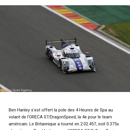
i
p
a
l
Ben Hanley s'est offert la pole des 4 Heures de Spa au
volant de l'ORECA 07/DragonSpeed, la 4e pour le team
américain. Le Britannique a tourné en 2.02.457, soit 0.375s