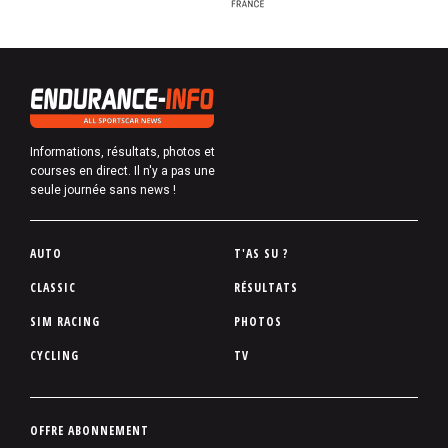
Informations, résultats, photos et
courses en direct. Il n'y a pas une
seule journée sans news !
P
AUTO
T'AS SU ?
i
CLASSIC
RÉSULTATS
e
SIM RACING
PHOTOS
d
d
CYCLING
TV
e
p
a
P
OFFRE ABONNEMENT
g