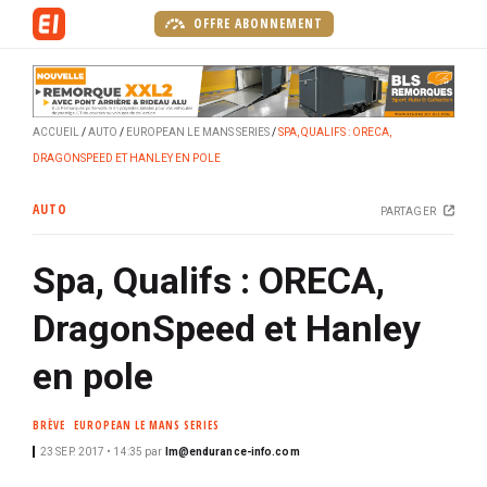
A
OFFRE ABONNEMENT
l
l
e
r
ACCUEIL
AUTO
EUROPEAN LE MANS SERIES
SPA, QUALIFS : ORECA,
a
DRAGONSPEED ET HANLEY EN POLE
u
c
AUTO
PARTAGER
o
n
Spa, Qualifs : ORECA,
t
e
DragonSpeed et Hanley
n
u
en pole
p
r
BRÈVE
EUROPEAN LE MANS SERIES
i
23 SEP. 2017 • 14:35
par
lm@endurance-info.com
n
c