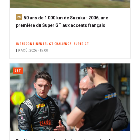
A
50 ans de 1 000 km de Suzuka : 2006, une
b
première du Super GT aux accents français
o
n
INTERCONTINENTAL GT CHALLENGE
SUPER GT
n
9 AOÛ. 2026 • 15:00
é
LST