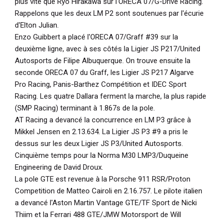
plus vite que Ryo Hirakawa sur l'ORECA 07/G-Drive Racing.
Rappelons que les deux LM P2 sont soutenues par l'écurie
d'Elton Julian.
Enzo Guibbert a placé l'ORECA 07/Graff #39 sur la
deuxième ligne, avec à ses côtés la Ligier JS P217/United
Autosports de Filipe Albuquerque. On trouve ensuite la
seconde ORECA 07 du Graff, les Ligier JS P217 Algarve
Pro Racing, Panis-Barthez Compétition et IDEC Sport
Racing. Les quatre Dallara ferment la marche, la plus rapide
(SMP Racing) terminant à 1.867s de la pole.
AT Racing a devancé la concurrence en LM P3 grâce à
Mikkel Jensen en 2.13.634. La Ligier JS P3 #9 a pris le
dessus sur les deux Ligier JS P3/United Autosports.
Cinquième temps pour la Norma M30 LMP3/Duqueine
Engineering de David Droux.
La pole GTE est revenue à la Porsche 911 RSR/Proton
Competition de Matteo Cairoli en 2.16.757. Le pilote italien
a devancé l'Aston Martin Vantage GTE/TF Sport de Nicki
Thiim et la Ferrari 488 GTE/JMW Motorsport de Will