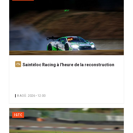
A
Saintéloc Racing à l'heure de la reconstruction
b
o
n
n
8 AOÛ. 2026 • 12:00
é
IGTC