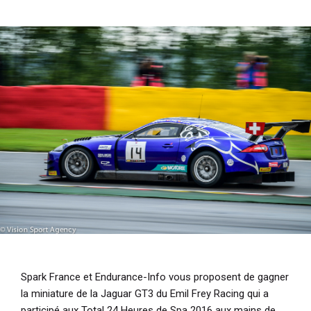
i
p
a
l
Spark France et Endurance-Info vous proposent de gagner
la miniature de la Jaguar GT3 du Emil Frey Racing qui a
participé aux Total 24 Heures de Spa 2016 aux mains de