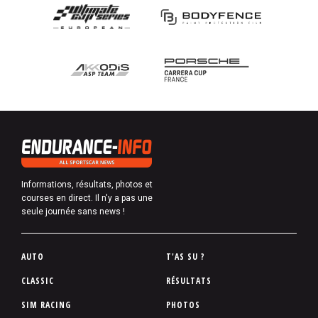
Informations, résultats, photos et
courses en direct. Il n'y a pas une
seule journée sans news !
P
AUTO
T'AS SU ?
i
CLASSIC
RÉSULTATS
e
SIM RACING
PHOTOS
d