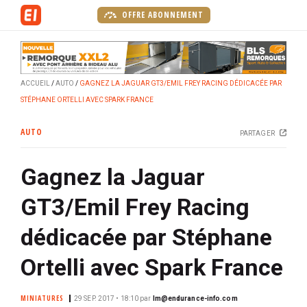
A
OFFRE ABONNEMENT
l
l
e
r
ACCUEIL
AUTO
GAGNEZ LA JAGUAR GT3/EMIL FREY RACING DÉDICACÉE PAR
a
STÉPHANE ORTELLI AVEC SPARK FRANCE
u
c
AUTO
PARTAGER
o
n
Gagnez la Jaguar
t
e
GT3/Emil Frey Racing
n
u
dédicacée par Stéphane
p
r
Ortelli avec Spark France
i
n
MINIATURES
29 SEP. 2017 • 18:10
par
lm@endurance-info.com
c