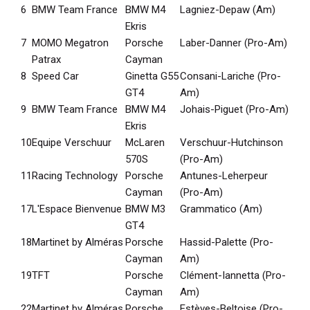
6
BMW Team France
BMW M4
Lagniez-Depaw (Am)
Ekris
7
MOMO Megatron
Porsche
Laber-Danner (Pro-Am)
Patrax
Cayman
8
Speed Car
Ginetta G55
Consani-Lariche (Pro-
GT4
Am)
9
BMW Team France
BMW M4
Johais-Piguet (Pro-Am)
Ekris
10
Equipe Verschuur
McLaren
Verschuur-Hutchinson
570S
(Pro-Am)
11
Racing Technology
Porsche
Antunes-Leherpeur
Cayman
(Pro-Am)
17
L'Espace Bienvenue
BMW M3
Grammatico (Am)
GT4
18
Martinet by Alméras
Porsche
Hassid-Palette (Pro-
Cayman
Am)
19
TFT
Porsche
Clément-Iannetta (Pro-
Cayman
Am)
22
Martinet by Alméras
Porsche
Estèves-Beltoise (Pro-