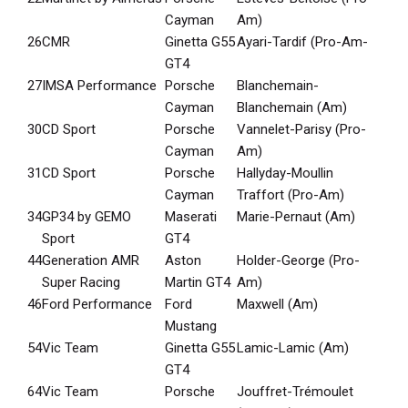
Cayman
Am)
26
CMR
Ginetta G55
Ayari-Tardif (Pro-Am-
GT4
27
IMSA Performance
Porsche
Blanchemain-
Cayman
Blanchemain (Am)
30
CD Sport
Porsche
Vannelet-Parisy (Pro-
Cayman
Am)
31
CD Sport
Porsche
Hallyday-Moullin
Cayman
Traffort (Pro-Am)
34
GP34 by GEMO
Maserati
Marie-Pernaut (Am)
Sport
GT4
44
Generation AMR
Aston
Holder-George (Pro-
Super Racing
Martin GT4
Am)
46
Ford Performance
Ford
Maxwell (Am)
Mustang
54
Vic Team
Ginetta G55
Lamic-Lamic (Am)
GT4
64
Vic Team
Porsche
Jouffret-Trémoulet