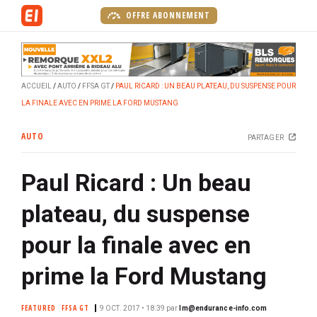
A
OFFRE ABONNEMENT
l
l
e
r
ACCUEIL
AUTO
FFSA GT
PAUL RICARD : UN BEAU PLATEAU, DU SUSPENSE POUR
a
LA FINALE AVEC EN PRIME LA FORD MUSTANG
u
c
AUTO
PARTAGER
o
n
Paul Ricard : Un beau
t
e
plateau, du suspense
n
u
pour la finale avec en
p
r
prime la Ford Mustang
i
n
FEATURED
FFSA GT
9 OCT. 2017 • 18:39
par
lm@endurance-info.com
c