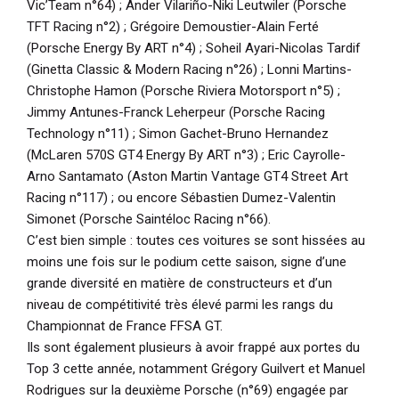
Vic’Team n°64) ; Ander Vilariño-Niki Leutwiler (Porsche
TFT Racing n°2) ; Grégoire Demoustier-Alain Ferté
(Porsche Energy By ART n°4) ; Soheil Ayari-Nicolas Tardif
(Ginetta Classic & Modern Racing n°26) ; Lonni Martins-
Christophe Hamon (Porsche Riviera Motorsport n°5) ;
Jimmy Antunes-Franck Leherpeur (Porsche Racing
Technology n°11) ; Simon Gachet-Bruno Hernandez
(McLaren 570S GT4 Energy By ART n°3) ; Eric Cayrolle-
Arno Santamato (Aston Martin Vantage GT4 Street Art
Racing n°117) ; ou encore Sébastien Dumez-Valentin
Simonet (Porsche Saintéloc Racing n°66).
C’est bien simple : toutes ces voitures se sont hissées au
moins une fois sur le podium cette saison, signe d’une
grande diversité en matière de constructeurs et d’un
niveau de compétitivité très élevé parmi les rangs du
Championnat de France FFSA GT.
Ils sont également plusieurs à avoir frappé aux portes du
Top 3 cette année, notamment Grégory Guilvert et Manuel
Rodrigues sur la deuxième Porsche (n°69) engagée par