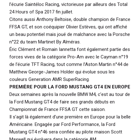
l’écurie Saintéloc Racing, victorieuse par ailleurs des Total
24 Hours of Spa 2017 fin juillet.
Citons aussi Anthony Beltoise, double champion de France
FFSA GT, et son coéquipier Olivier Estèves, qui ont affiché
un beau potentiel mais joué de malchance avec la Porsche
n°22 du team Martinet By Alméras.
Éric Clément et Romain Iannetta font également partie des
forces vives de la catégorie Pro-Am avec le Cayman n°19
de l’écurie TFT Racing, tout comme l’Aston Martin n°44 de
Matthew George-James Holder qui évolue sous les
couleurs Generation AMR SuperRacing.
PREMIÈRE POUR LA FORD MUSTANG GT4 EN EUROPE
Deux semaines après la nouvelle BMW M4, c’est au tour de
la Ford Mustang GT4 de faire ses grands débuts en
Championnat de France FFSA GT cette saison.
Il s’agit là également d’une première en Europe pour la belle
Américaine. Engagée par Ford Performance, la Ford
Mustang GT4 n°46 sera confiée au pilote maison Scott
Maxwell qui évoluera dans la catégorie AM.