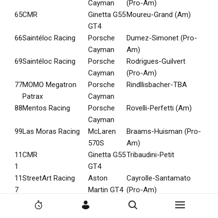
Cayman
(Pro-Am)
65
CMR
Ginetta G55
Moureu-Grand (Am)
GT4
66
Saintéloc Racing
Porsche
Dumez-Simonet (Pro-
Cayman
Am)
69
Saintéloc Racing
Porsche
Rodrigues-Guilvert
Cayman
(Pro-Am)
77
MOMO Megatron
Porsche
Rindllisbacher-TBA
Patrax
Cayman
88
Mentos Racing
Porsche
Rovelli-Perfetti (Am)
Cayman
99
Las Moras Racing
McLaren
Braams-Huisman (Pro-
570S
Am)
11
CMR
Ginetta G55
Tribaudini-Petit
1
GT4
11
StreetArt Racing
Aston
Cayrolle-Santamato
7
Martin GT4
(Pro-Am)
N
N
44
Speed Car
Ginetta G55
Castelli (Pro-Am)
2
C
R
a
a
4
GT4
4
o
e