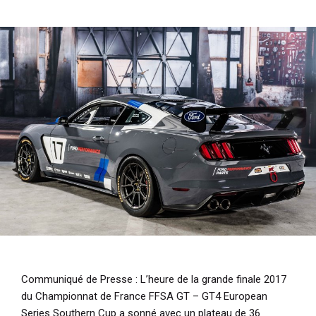
i
p
a
l
Communiqué de Presse
: L’heure de la grande finale 2017
du Championnat de France FFSA GT – GT4 European
Series Southern Cup a sonné avec un plateau de 36