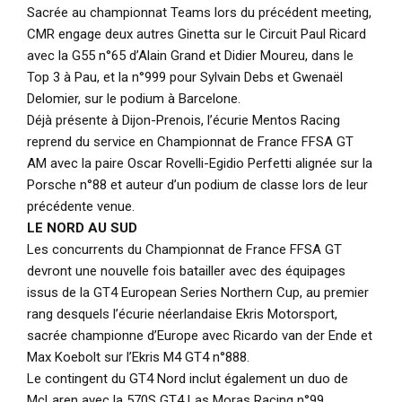
Sacrée au championnat Teams lors du précédent meeting,
CMR engage deux autres Ginetta sur le Circuit Paul Ricard
avec la G55 n°65 d’Alain Grand et Didier Moureu, dans le
Top 3 à Pau, et la n°999 pour Sylvain Debs et Gwenaël
Delomier, sur le podium à Barcelone.
Déjà présente à Dijon-Prenois, l’écurie Mentos Racing
reprend du service en Championnat de France FFSA GT
AM avec la paire Oscar Rovelli-Egidio Perfetti alignée sur la
Porsche n°88 et auteur d’un podium de classe lors de leur
précédente venue.
LE NORD AU SUD
Les concurrents du Championnat de France FFSA GT
devront une nouvelle fois batailler avec des équipages
issus de la GT4 European Series Northern Cup, au premier
rang desquels l’écurie néerlandaise Ekris Motorsport,
sacrée championne d’Europe avec Ricardo van der Ende et
Max Koebolt sur l’Ekris M4 GT4 n°888.
Le contingent du GT4 Nord inclut également un duo de
McLaren avec la 570S GT4 Las Moras Racing n°99