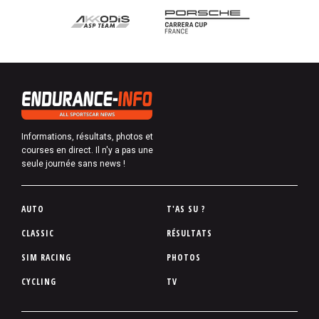
Informations, résultats, photos et
courses en direct. Il n'y a pas une
seule journée sans news !
P
AUTO
T'AS SU ?
i
CLASSIC
RÉSULTATS
e
SIM RACING
PHOTOS
d
d
CYCLING
TV
e
p