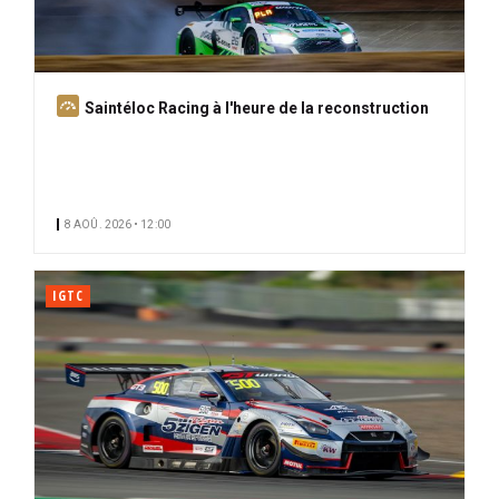
A
Saintéloc Racing à l'heure de la reconstruction
b
o
n
n
8 AOÛ. 2026 • 12:00
é
IGTC