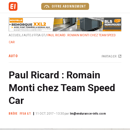
A
OFFRE ABONNEMENT
l
l
e
r
ACCUEIL
AUTO
FFSA GT
PAUL RICARD : ROMAIN MONTI CHEZ TEAM SPEED
a
CAR
u
c
AUTO
PARTAGER
o
n
Paul Ricard : Romain
t
e
Monti chez Team Speed
n
u
Car
p
r
BRÈVE
FFSA GT
11 OCT. 2017 • 13:30
par
lm@endurance-info.com
i
n
c