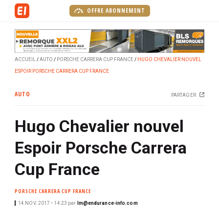
A
OFFRE ABONNEMENT
l
l
e
r
ACCUEIL
AUTO
PORSCHE CARRERA CUP FRANCE
HUGO CHEVALIER NOUVEL
a
ESPOIR PORSCHE CARRERA CUP FRANCE
u
c
AUTO
PARTAGER
o
n
Hugo Chevalier nouvel
t
e
Espoir Porsche Carrera
n
u
Cup France
p
r
PORSCHE CARRERA CUP FRANCE
i
14 NOV. 2017 • 14:23
par
lm@endurance-info.com
n
c