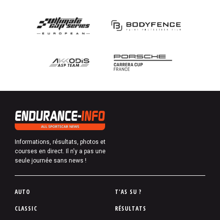
Informations, résultats, photos et
courses en direct. Il n'y a pas une
seule journée sans news !
P
AUTO
T'AS SU ?
i
CLASSIC
RÉSULTATS
e