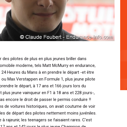
des pilotes de plus en plus jeunes briller dans
utomobile moderne, tels Matt McMurry en endurance,
es 24 Heures du Mans à en prendre le départ -et être
rs, ou Max Verstappen en Formule 1, plus jeune pilote
 prendre le départ, à 17 ans et 166 jours lors du
t plus jeune vainqueur en F1 à 18 ans et 228 jours-,
as encore le droit de passer le permis conduire !!
s de voitures historiques, on avait coutume de voir
lles de départ des pilotes nettement moins juvéniles.
à rajeunir, les teenagers se faisaient rares. C'est
à 17 ans et 142 jours le plus jeune Champion de