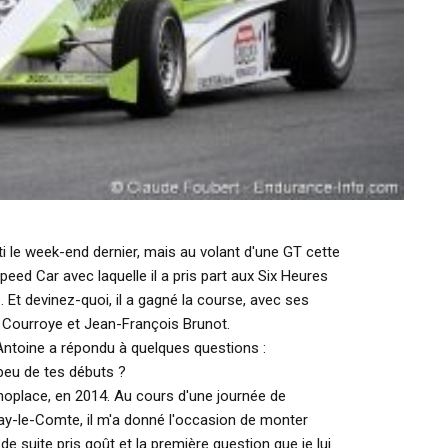
tti le week-end dernier, mais au volant d'une GT cette
eed Car avec laquelle il a pris part aux Six Heures
Et devinez-quoi, il a gagné la course, avec ses
e Courroye et Jean-François Brunot.
 Antoine a répondu à quelques questions :
 peu de tes débuts ?
noplace, en 2014. Au cours d'une journée de
y-le-Comte, il m'a donné l'occasion de monter
e suite pris goût et la première question que je lui