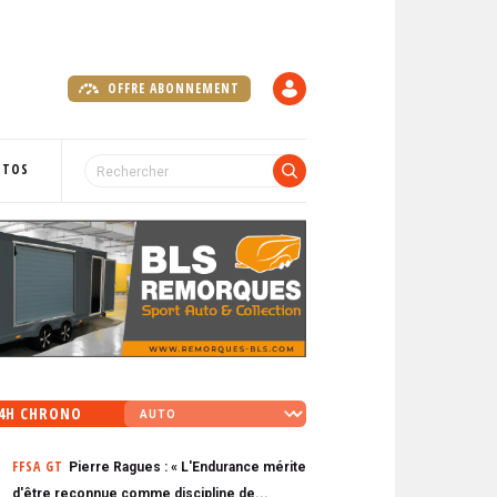
OFFRE ABONNEMENT
C
O
M
P
OTOS
T
E
4H CHRONO
FFSA GT
Pierre Ragues : « L'Endurance mérite
d'être reconnue comme discipline de...