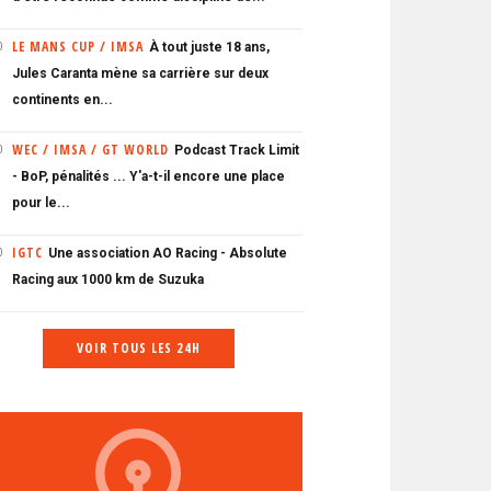
LE MANS CUP / IMSA
À tout juste 18 ans,
0
Jules Caranta mène sa carrière sur deux
continents en...
WEC / IMSA / GT WORLD
Podcast Track Limit
0
- BoP, pénalités ... Y'a-t-il encore une place
pour le...
IGTC
Une association AO Racing - Absolute
0
Racing aux 1000 km de Suzuka
VOIR TOUS LES 24H