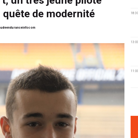
en quête de modernité
18:3
audeenduranceinfocom
13:0
11:0