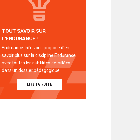
TOUT SAVOIR SUR
L'ENDURANCE !
Endurance-Info vous propose d'en
savoir plus sur la discipline Endurance
avec toutes les subtilités détaillées
dans un dossier pédagogique.
LIRE LA SUITE