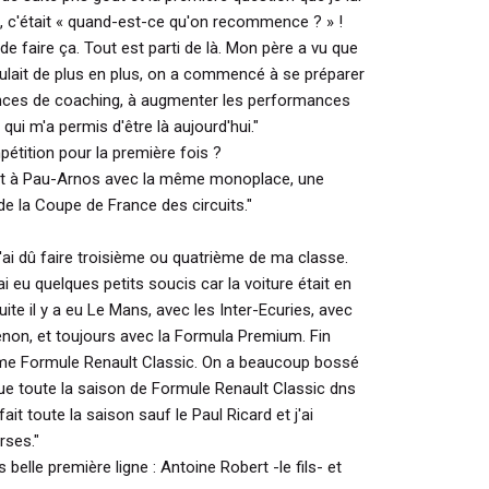
e, c'était « quand-est-ce qu'on recommence ? » !
de faire ça. Tout est parti de là. Mon père a vu que
roulait de plus en plus, on a commencé à se préparer
nces de coaching, à augmenter les performances
 qui m'a permis d'être là aujourd'hui."
étition pour la première fois ?
ait à Pau-Arnos avec la même monoplace, une
e la Coupe de France des circuits."
j'ai dû faire troisième ou quatrième de ma classe.
ai eu quelques petits soucis car la voiture était en
te il y a eu Le Mans, avec les Inter-Ecuries, avec
on, et toujours avec la Formula Premium. Fin
me Formule Renault Classic. On a beaucoup bossé
que toute la saison de Formule Renault Classic dns
 fait toute la saison sauf le Paul Ricard et j'ai
rses."
belle première ligne : Antoine Robert -le fils- et