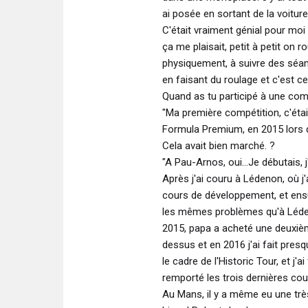
ai posée en sortant de la voitur
C'était vraiment génial pour moi 
ça me plaisait, petit à petit on 
physiquement, à suivre des séa
en faisant du roulage et c'est ce
Quand as tu participé à une comp
"Ma première compétition, c'ét
Formula Premium, en 2015 lors d
Cela avait bien marché. ?
"A Pau-Arnos, oui...Je débutais, 
Après j'ai couru à Lédenon, où j'
cours de développement, et ensui
les mêmes problèmes qu'à Léden
2015, papa a acheté une deuxiè
dessus et en 2016 j'ai fait pres
le cadre de l'Historic Tour, et j'ai
remporté les trois dernières cou
Au Mans, il y a même eu une très 