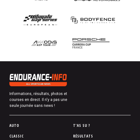
Informations, résultats, photos et
courses en direct. Il n'y a pas une
seule journée sans news !
P
AUTO
T'AS SU ?
i
CLASSIC
RÉSULTATS