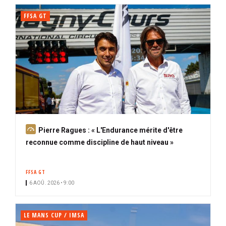
FFSA GT
A
Pierre Ragues : « L'Endurance mérite d'être
b
reconnue comme discipline de haut niveau »
o
n
FFSA GT
n
6 AOÛ. 2026 • 9:00
é
LE MANS CUP / IMSA