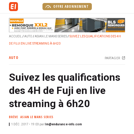
A
OFFRE ABONNEMENT
l
l
e
r
ACCUEIL
AUTO
ASIAN LE MANS SERIES
SUIVEZ LES QUALIFICATIONS DES 4H
a
DE FUJI EN LIVE STREAMING À 6H20
u
c
AUTO
PARTAGER
o
n
Suivez les qualifications
t
e
des 4H de Fuji en live
n
u
streaming à 6h20
p
r
BRÈVE
ASIAN LE MANS SERIES
i
1 DÉC. 2017 • 19:03
par
lm@endurance-info.com
n
c