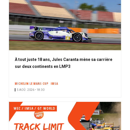
À tout juste 18 ans, Jules Caranta mène sa carrière
sur deux continents en LMP3
MICHELIN LE MANS CUP
IMSA
5 AOÛ. 2026 • 18:30
WEC / IMSA / GT WORLD