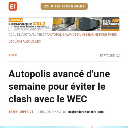
A
OFFRE ABONNEMENT
l
l
e
r
ACCUEIL
AUTO
SUPER GT
AUTOPOLIS AVANCÉ D'UNE SEMAINE POUR ÉVITER
a
LE CLASH AVEC LE WEC
u
c
AUTO
PARTAGER
o
n
Autopolis avancé d'une
t
e
semaine pour éviter le
n
u
clash avec le WEC
p
r
BRÈVE
SUPER GT
1 DÉC. 2017 • 5:31
par
lm@endurance-info.com
i
n
c