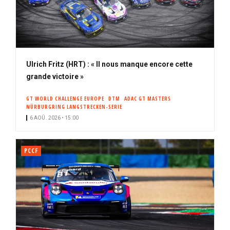
Ulrich Fritz (HRT) : « Il nous manque encore cette
grande victoire »
GT WORLD CHALLENGE EUROPE
DTM
ADAC GT MASTERS
NÜRBURGRING LANGSTRECKEN-SERIE
6 AOÛ. 2026 • 15:00
PCCF