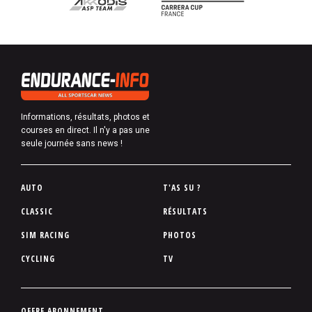
Informations, résultats, photos et
courses en direct. Il n'y a pas une
seule journée sans news !
P
AUTO
T'AS SU ?
i
CLASSIC
RÉSULTATS
e
SIM RACING
PHOTOS
d
d
CYCLING
TV
e
p
a
P
OFFRE ABONNEMENT