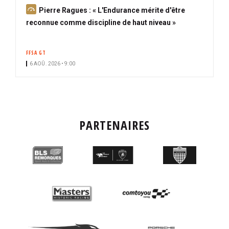
A
Pierre Ragues : « L'Endurance mérite d'être
b
reconnue comme discipline de haut niveau »
o
n
FFSA GT
n
6 AOÛ. 2026 • 9:00
é
PARTENAIRES