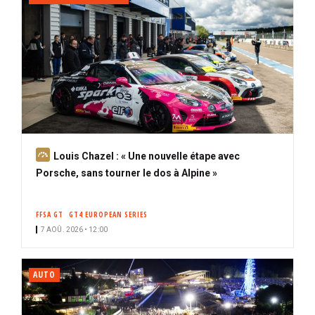
A
Louis Chazel : « Une nouvelle étape avec
b
Porsche, sans tourner le dos à Alpine »
o
n
FFSA GT
GT4 EUROPEAN SERIES
n
7 AOÛ. 2026 • 12:00
é
AUTO