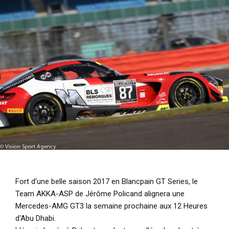
i
p
a
l
Fort d'une belle saison 2017 en Blancpain GT Series, le
Team AKKA-ASP de Jérôme Policand alignera une
Mercedes-AMG GT3 la semaine prochaine aux 12 Heures
d'Abu Dhabi.