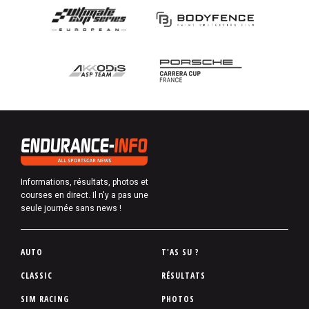
Informations, résultats, photos et
courses en direct. Il n'y a pas une
seule journée sans news !
P
AUTO
T'AS SU ?
i
CLASSIC
RÉSULTATS
e
SIM RACING
PHOTOS
d