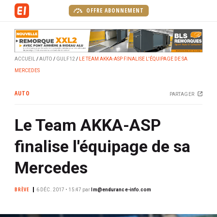
A
OFFRE ABONNEMENT
l
l
e
r
ACCUEIL
AUTO
GULF12
LE TEAM AKKA-ASP FINALISE L'ÉQUIPAGE DE SA
a
MERCEDES
u
c
AUTO
PARTAGER
o
n
Le Team AKKA-ASP
t
e
finalise l'équipage de sa
n
u
Mercedes
p
r
BRÈVE
6 DÉC. 2017 • 15:47
par
lm@endurance-info.com
i
n
c