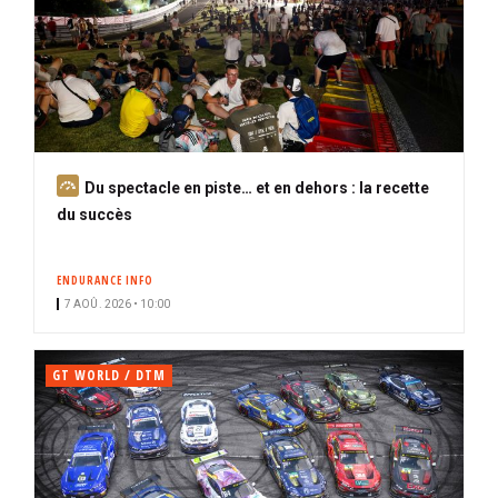
A
Du spectacle en piste… et en dehors : la recette
b
du succès
o
n
ENDURANCE INFO
n
7 AOÛ. 2026 • 10:00
é
GT WORLD / DTM