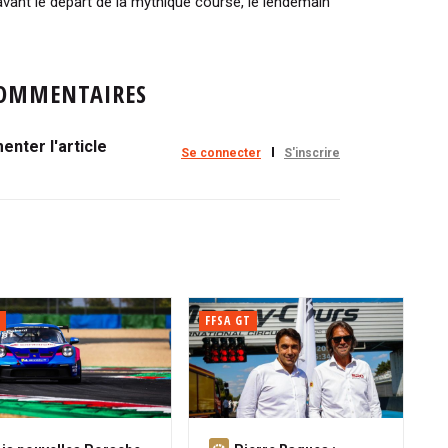
vant le départ de la mythique course, le lendemain
OMMENTAIRES
nter l'article
Se connecter
S'inscrire
FFSA GT