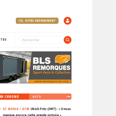
OFFRE ABONNEMENT
C
O
M
P
OTOS
T
E
4H CHRONO
GT WORLD / DTM
Ulrich Fritz (HRT) : « Il nous
0
manque encore cette grande victoire »