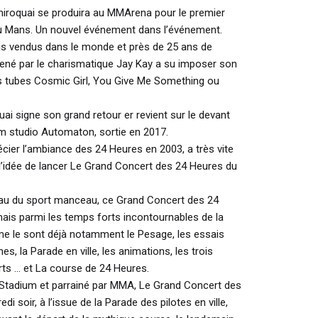
amiroquai se produira au MMArena pour le premier
u Mans. Un nouvel événement dans l’événement.
ms vendus dans le monde et près de 25 ans de
 mené par le charismatique Jay Kay a su imposer son
es tubes Cosmic Girl, You Give Me Something ou
i signe son grand retour er revient sur le devant
m studio Automaton, sortie en 2017.
écier l’ambiance des 24 Heures en 2003, a très vite
’idée de lancer Le Grand Concert des 24 Heures du
au du sport manceau, ce Grand Concert des 24
ais parmi les temps forts incontournables de la
 le sont déjà notamment le Pesage, les essais
es, la Parade en ville, les animations, les trois
rts … et La course de 24 Heures.
 Stadium et parrainé par MMA, Le Grand Concert des
i soir, à l’issue de la Parade des pilotes en ville,