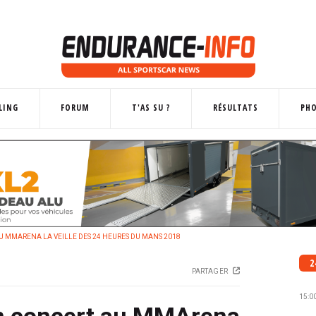
LING
FORUM
T'AS SU ?
RÉSULTATS
PH
 MMARENA LA VEILLE DES 24 HEURES DU MANS 2018
2
PARTAGER
15:0
n concert au MMArena