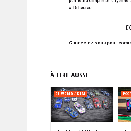
permettra d’imprimer le rythme a
à 15 heures.
C
Connectez-vous pour comme
À LIRE AUSSI
GT WORLD / DTM
PCCF