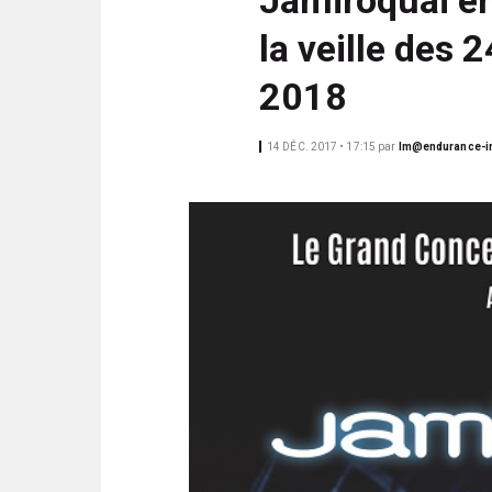
N
i
C
la veille des
p
I
a
P
2018
l
A
L
14 DÉC. 2017 • 17:15
par
lm@endurance-i
E