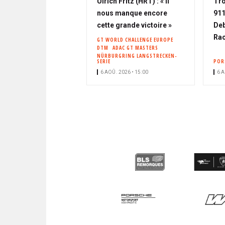
Ulrich Fritz (HRT) : « Il
Tro
nous manque encore
911
cette grande victoire »
Deb
Rac
GT WORLD CHALLENGE EUROPE
DTM
ADAC GT MASTERS
NÜRBURGRING LANGSTRECKEN-
SERIE
POR
6 AOÛ. 2026 • 15:00
6 A