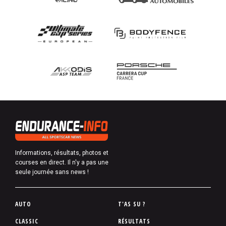
Informations, résultats, photos et
courses en direct. Il n'y a pas une
seule journée sans news !
P
AUTO
T'AS SU ?
i
CLASSIC
RÉSULTATS