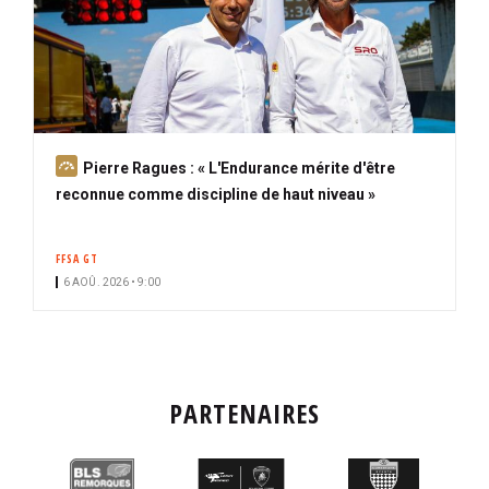
A
Pierre Ragues : « L'Endurance mérite d'être
b
reconnue comme discipline de haut niveau »
o
n
FFSA GT
n
6 AOÛ. 2026 • 9:00
é
PARTENAIRES