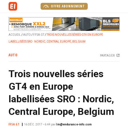
A
OFFRE ABONNEMENT
l
l
e
r
ACCUEIL
AUTO
FFSA GT
TROIS NOUVELLES SÉRIES GT4 EN EUROPE
a
LABELLISÉES SRO : NORDIC, CENTRAL EUROPE, BELGIUM
u
c
AUTO
PARTAGER
o
n
Trois nouvelles séries
t
e
GT4 en Europe
n
u
labellisées SRO : Nordic,
p
r
Central Europe, Belgium
i
n
FFSA GT
16 DÉC. 2017 • 6:44
par
lm@endurance-info.com
c