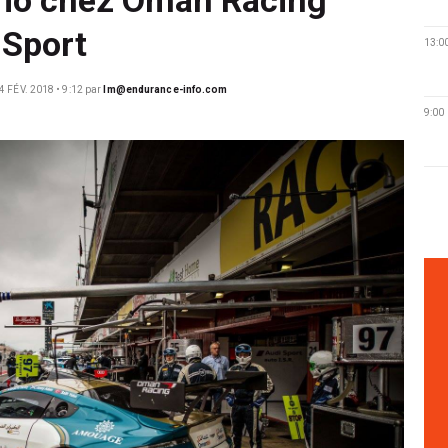
 Sport
13:0
4 FÉV. 2018 • 9:12
par
lm@endurance-info.com
9:00