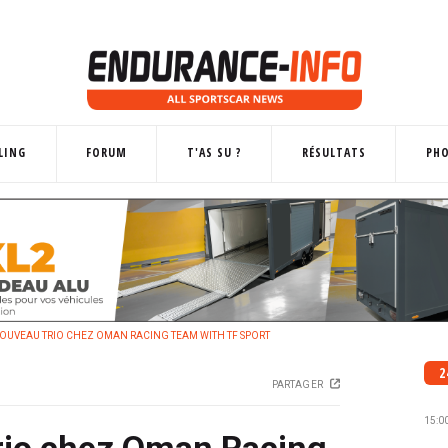
LING
FORUM
T'AS SU ?
RÉSULTATS
PH
OUVEAU TRIO CHEZ OMAN RACING TEAM WITH TF SPORT
2
PARTAGER
15:0
rio chez Oman Racing