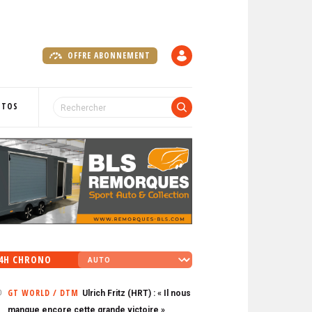
OFFRE ABONNEMENT
C
O
M
P
OTOS
T
E
4H CHRONO
GT WORLD / DTM
Ulrich Fritz (HRT) : « Il nous
0
manque encore cette grande victoire »