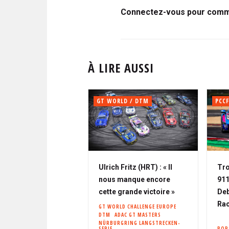
Connectez-vous pour comme
À LIRE AUSSI
GT WORLD / DTM
PCCF
Ulrich Fritz (HRT) : « Il
Tro
nous manque encore
911
cette grande victoire »
Deb
Rac
GT WORLD CHALLENGE EUROPE
DTM
ADAC GT MASTERS
NÜRBURGRING LANGSTRECKEN-
SERIE
POR