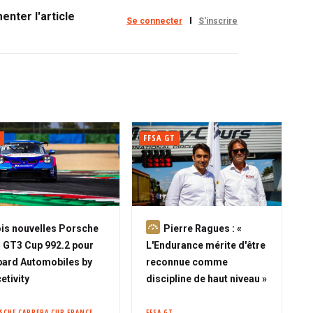
nter l'article
Se connecter
S'inscrire
FFSA GT
A
is nouvelles Porsche
Pierre Ragues : «
b
 GT3 Cup 992.2 pour
L'Endurance mérite d'être
o
ard Automobiles by
reconnue comme
n
etivity
discipline de haut niveau »
n
é
SCHE CARRERA CUP FRANCE
FFSA GT